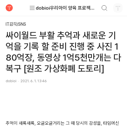
검색하기
▤ dobioi우리아이 양육 프로젝트 ▤
티스토리
IT감각/SNS
싸이월드 부활 추억과 새로운 기
억을 기록 할 준비 진행 중 사진 1
80억장, 동영상 1억5천만개는 다
복구 [원조 가상화폐 도토리]
dobioi
2021. 6. 1. 13:46
추억이 새록새록, 오글오글거리는 그 때 당시의 감성을, 타임머신