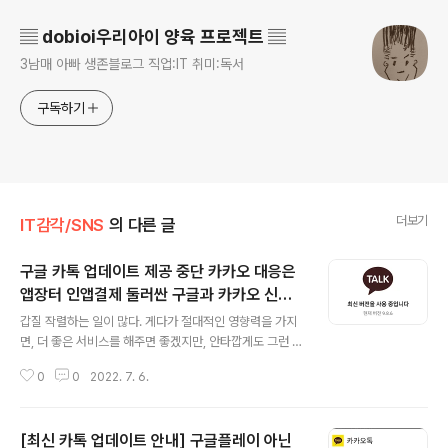
▤ dobioi우리아이 양육 프로젝트 ▤
3남매 아빠 생존블로그 직업:IT 취미:독서
구독하기
더보기
IT감각/SNS
의 다른 글
구글 카톡 업데이트 제공 중단 카카오 대응은
앱장터 인앱결제 둘러싼 구글과 카카오 신경
글 내용
전 가열 외부 결제 링크를 홍보 앱 개발자가 구
갑질 작렬하는 일이 많다. 게다가 절대적인 영향력을 가지
글제공 결제 시스템 외 수단 안내할 수 없도록
면, 더 좋은 서비스를 해주면 좋겠지만, 안타깝게도 그런 회
사는 없는 것 같다. 물론 잠깐은 그렇게 해서 고객 유치를
0
0
2022. 7. 6.
하겠지만, 그게 끝나고 나면 제대로 수익을 챙기기 위해 노
력하고, 최악의 방법을 최선이라 생각하는 것 같다. 그래서
갑질을 하는 것인데, 구글은 절대적인 영향력을 가지고 있
[최신 카톡 업데이트 안내] 구글플레이 아닌
어서 그걸 잘 막아낼 수 있을지 모를 일이다. 문제를 어떻게