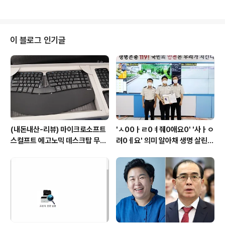
서 뭔말인지 정확히 표현하진 못하겠지만서두.... 육감적으
로 뜻을 감지하고, 곧바로 회사 메일로 Sign Up 을 시도했
다. Sign Up... 영문사이트였기 때문에.... 성공한 화면을
먼저 보여드린다. 뭐 모양새는 그저 그렇다. 로그인해보니,
이 블로그 인기글
한글로 바꾸는 게 있어서 냉큼 바꿔서 캡쳐했다. 이 회사는
나의 존재를 잘 모르고, 나도 그들을 잘 모르기 때문에 친구
는 없다.... 옆에 나오는 몇몇 친구들은 내 친구가 아니다. 일
면식도 없는 친구들이지만 개인정보 보호를 위..
(내돈내산-리뷰) 마이크로소프트
'ㅅ00ㅏㄹ0ㅕ줴0애요0' '사ㅏㅇ
스컬프트 에고노믹 데스크탑 무선
려0ㅔ요' 의미 알아채 생명 살린
키보드 마우스세트(키패드포함),
소방관 복지부 표창 소중한 생명
고가의 무선키보드세트 3in1, 만
살려 뿌듯, 당연한 일 업무에 자긍
족도 높아
심 모든 재난 상황 선봉 119 종합
상황실 요원들