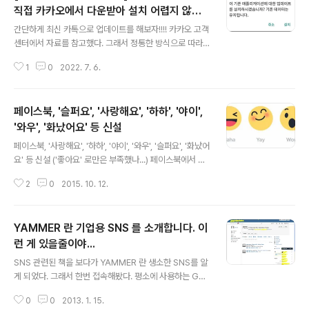
해결할 수 있느냐가 문제다. 일단 구글플레이에서 하지 않
직접 카카오에서 다운받아 설치 어렵지 않아
글 내용
는다면, OS가 안드로이드인데, 다른 곳에서 한다? 비정상
요 [설치]구글 플레이에서 카카오톡 최신버전
간단하게 최신 카톡으로 업데이트를 해보자!!!! 카카오 고객
적인 방식이라는 오해가 있기 때문에, 이걸 어떻게 우회하
업데이트가 보이지 않아요 다음 포털 카카오
센터에서 자료를 참고했다. 그래서 정통한 방식으로 따라
느냐, 아니면 더 안정적인 앱스토어를 발전시키느냐를 선
톡 검색
하면서 안내한다고 생각하시고, 안심하고 따라하시면 된
택해야 하는 상황이라 본다. 개인적으로는 원스토어나 다
1
0
2022. 7. 6.
다. [설치]구글 플레이에서 카카오톡 최신버전 업데이트가
른 곳에서 하는 것도 사용자 입..
보이지 않아요 6월30일 부로 안드로이드 기기에서 플레이
스토어에서 최신버전(v9.8.5)카카오톡을 설치할 수 없습
페이스북, '슬퍼요', '사랑해요', '하하', '야이',
니다. 모바일을 웹을 통해 '다음' 포털에서 카카오톡을 검색
하시어 최신버전 카카오톡을 설치할 수 있습니다. 설치하
'와우', '화났어요' 등 신설
글 내용
기 위 설치하기를 클릭해서 다운로드 하면 된다. 안타깝지
페이스북, '사랑해요', '하하', '야이', '와우', '슬퍼요', '화났어
만 자동으로 설치되는 것이 아니라 '다운로드' 폴더로 이동
요' 등 신설 ('좋아요' 로만은 부족했나...) 페이스북에서 이
해서 apk 파일을 선택해서 실행해야 하는 것이다. Kakao
런 걸 결정하다니...간단해서 좋았는데,이젠 고민해야 한다.
Talk-9.8.6-202206300627.apk 버전이 나온다. 현재
2
0
2015. 10. 12.
좋아요는 그 의미가 여러가지를 내포하고 있었고,그걸로
의 버전이라, 업데이트..
간단하게 표현하고, 이해할 수 있어서 좋았는데... 어떻게
이런 일이... 좋아하는 사람들도 있겠지만싫어하는 사람들
YAMMER 란 기업용 SNS 를 소개합니다. 이
도 있을 것이다.난 후자다. 이젠 고민해야 한다.이미 밴드에
서 고민했던 거랑 같다.뭐라고 말해야 할지 고민했다. 이젠
런 게 있을줄이야...
글 내용
페북에서 더 고민해야한다니... 페이스북, '슬퍼요' 등 신
SNS 관련된 책을 보다가 YAMMER 란 생소한 SNS를 알
설…어떻게 만들었나2015-10-12 사회학자 자문 거쳐…
게 되었다. 그래서 한번 접속해봤다. 평소에 사용하는 GM
자체 데이터 분석한 뒤 낙점 앞으로 페이스북에서 ‘좋아요’
AIL을 입력했더니... 영어로 Maybe... 어쩌고 하면서 회사
외에 다른 감정도 표현할 수 있게 될 전망이다. ..
0
0
2013. 1. 15.
메일이 아닌 것 같다는 메시지를 뱉었다. 순식간에 사라져