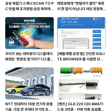
삼성 복합기 스캐너 SCAN TO P
태영호에게 "변절자가 발악" 북한
C 안될 때 조치방법 삼성 욕하며
이 한 말이 아닙니다 여당 문정복
성공하다 SL-M2074F 윈도우 1
의원이 페북에 올린 글, 곧 삭제
0 에서 스캔 실패하고 나서 처리함
우리가 보는 대부분의 디스플레이
[베들레헴 성경 앱] 간단한 SQLI
화면은 ‘편광된 빛’이다? 디스플레
TE BROWSER 를 이용한 단어
이 ‘편광판’에 숨겨진 과학 원리!
변경 '침례' → '세례'
NYT 현대차의 18분 전기차 완충
[벤츠] GLK 220 CDI 4MATI
기술, 가장 큰 쿠데타 전기차 초스
C 등 3차종 - 전방 차축 프로펠러