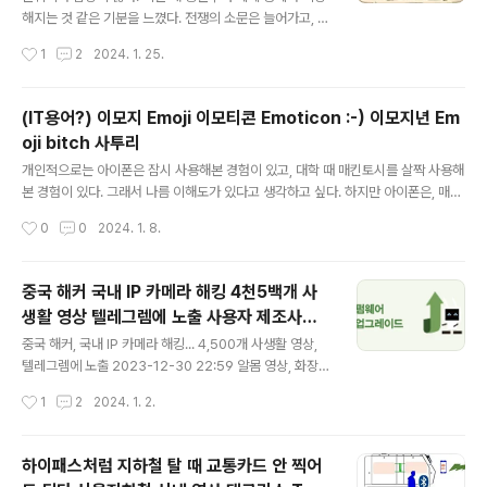
가 살아남을까?
지원하지 않아서 그렇고, 평소 신용카드로 편하게 이용하
해지는 것 같은 기분을 느꼈다. 전쟁의 소문은 늘어가고, 뭔
고 있었구나 하는 깨달음을 얻게 됐다. 쨌든 그 뒤로 교통카
가 좋아지는 것보다는 나빠지고 있다는 기분을 버릴 수 없
작성시간
1
2
2024. 1. 25.
드 개념으로 신용카드를 소지하고 다닌다. 그래서 이 불편
었다. 그리고, 올해 들어 상황은 더 어려워지는 것 같다. 미
함을 해소하기 위해 이것저것..
국은 그동안 후카시(ふかし)를 넣었던 것인지도 모르겠다.
미국이 그럴만한 힘이라도 있다는 것이 다행이기도 했지
(IT용어?) 이모지 Emoji 이모티콘 Emoticon :-) 이모지년 Em
만, 지속적인 성장동력으로 움직여주기를 바라는 것은 희
oji bitch 사투리
망이자, 바램에 그칠 가능성을 배제할 수 없다고. 본다. 이
글 내용
제는 수많은 공격과 견제에 늪에서 헤어나와야 할 타이밍
개인적으로는 아이폰은 잠시 사용해본 경험이 있고, 대학 때 매킨토시를 살짝 사용해
이다. 유명한 유튜버(?)가 늪에서 탈출하는 방법을 본 적이
본 경험이 있다. 그래서 나름 이해도가 있다고 생각하고 싶다. 하지만 아이폰은, 매킨
있다. 늪속으로 빠져가는 상태에서도 돌파구가 있는데, 모
토시는 불편하다. 부산이 고향이라 부산사투리는 능하지만, 표준어도 사용할 수 있지
작성시간
0
0
2024. 1. 8.
르는 사람은 그냥 계속 빠지게 되고, 방법을 아는 사람은 유
만, 일부 특별한 사투리나 제주도 사투리는 전혀 알아듣지 못해서 그런 사투리를 사
유히 목숨을 건져 살아나게 되..
용하는 기분을 매킨토시에서 느끼고 있다. 가끔 아이폰을 구경하거나, 어딘가에서 IB
M컴퓨터가 아닌 매킨토시를 만지다 보면, 문화충격을 느끼게 되는 것이다. IT관련
중국 해커 국내 IP 카메라 해킹 4천5백개 사
도서를 읽다가 '이모지'라는 단어를 사용하길래, 이건 뭔가 싶어서 찾아보았다. 그랬
생활 영상 텔레그렘에 노출 사용자 제조사의
더니, 일본 핸드폰에서 사용하던 것이라 한다. 대략 알고 있는 이모티콘과도 다른 의
글 내용
보안인식 개선과 제도적인 보안 강화 장치 마
미이면서도, 공공연하게 사용되고 있어서 누구나 '이모지'하..
중국 해커, 국내 IP 카메라 해킹... 4,500개 사생활 영상,
련 시급 알몸 화장실 목욕탕 영상 등 민감한 영
텔레그렘에 노출 2023-12-30 22:59 알몸 영상, 화장실
·목욕탕 영상 등 민감한 개인 영상정보 대거 포함...해커, 고
상 대거 포함
작성시간
1
2
2024. 1. 2.
화질 영상 구입 유도 사용자 및 IP 카메라 제조사의 보안인
식 개선과 제도적인 보안 강화 장치 마련 시급 http://ww
w.boannews.com/media/view.asp?idx=125342
하이패스처럼 지하철 탈 때 교통카드 안 찍어
[단독] 중국 해커, 국내 IP 카메라 해킹... 4,500개 사생활