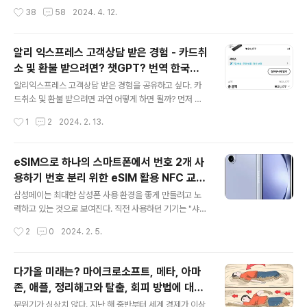
"다음"을 클릭합니다. 3.설치 경로를 지정하고 "다음"을 클
을 접할 수 있었다. 1. 온라인 스캠과 그로 인한 피해의 심각
작성시간
38
58
2024. 4. 12.
릭합니다. 4.구성 요소 선택에서 기본..
성 금전적, 정신적 피해가 개인과 기업에 어떤 영향을 미치
는지 알 수 있다. 2. 온라인 스캠을 분석하고 피해를 줄이기
위한 노력 안철수가 세운 회사인 안랩이 온라인 스캠에 대
알리 익스프레스 고객상담 받은 경험 - 카드취
한 인식을 높이고 피해를 줄이기 위해 어떤 노력을 하고 있
소 및 환불 받으려면? 챗GPT? 번역 한국어
는지 알 수 있다. 3. 온라인 스캠의 정의와 유형 스캠, 사기,
글 내용
로 빠르게 소통 가능 영어 소통으로 힘겹던 옛
피싱 등의 용어를 이해하고 온라인 스캠의 다양한 유형을
알리익스프레스 고객상담 받은 경험을 공유하고 싶다. 카
날 추억이 떠오른다
파악할 수 있다. 4. 스캠의 심각성과 규모 전 세계적으로 온
드취소 및 환불 받으려면 과연 어떻게 하면 될까? 먼저 알
라인 스캠으로 인한 피해 규모가 어마어마하고, 이에 대한
았더라면 좋았겠지만, 중국의 온라인쇼핑몰을 한국인이 미
작성시간
1
2
2024. 2. 13.
신고 건수와 금전적 피해 규모를 알 수 있다. 그래서 어떤지
리 이해하고 있지는 않다. 시도해보고, 도전해보고, 경험해
상..
보면서 알아가는 거다. 그냥 단순히 상품을 사진으로 보고,
선택해서 들어가서 상세 내용을 보고, 카드 결제해서 배송
eSIM으로 하나의 스마트폰에서 번호 2개 사
을 기다린다. 그리고 1,2주 뒤에 주문한 상품을 받는다. 이
용하기 번호 분리 위한 eSIM 활용 NFC 교통
건 정상적인 상황이다. 지금까지 대부분 그렇게 쭉 경험해
글 내용
카드 사용 불가능 삼성 휴대전화 캐시비 교통
왔다. 그러다가 알리 익스프레스에서 결제가 됐는데, 카드
삼성페이는 최대한 삼성폰 사용 환경을 좋게 만들려고 노
카드 삼성페이 사용 가능 격세지감
취소가 곧바로 되지 않는 일이 발생했다. 알리 익스프레스
력하고 있는 것으로 보여진다. 직전 사용하던 기기는 "샤오
앱의 버그이거나 통신 상의 문제였거나 프로세스 상의 문
미 포코폰"이었다. 저렴했고, 나름 기능도 나쁘지 않아서,
작성시간
2
0
2024. 2. 5.
제였을 거라 생각한다. 적어도 전세계를 상대로 호기롭게
불편함이 좀 있더라도 참고 할 수 있었다. 버티다가 "갤럭
덤벼들고 있는 알리 익스프레스라면 ..
시 Z폴더5"를 샀다. 삼성페이를 사용하지 않으려고 버티다
가(ㅋㅋㅋ) 결국 누구나 사용하는 걸 나도 함 해보자는 심
다가올 미래는? 마이크로소프트, 메타, 아마
정으로 하나 하나 따라 쓰기 시작했다. 너무 편했다. 하지만
존, 애플, 정리해고와 탈출, 회피 방법에 대한
우연히 지하철에서 지갑 없이 갔다가 탖승거부(출입 불가)
글 내용
고민 반복되는 기술혁신과 러다이트 결국 누
를 당하고 멘붕에 빠지는 경험을 한 뒤 NFC가 교통카드를
분위기가 심상치 않다. 지난 해 중반부터 세계 경제가 이상