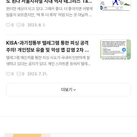
도 된다 서울지하철 시내 역사 태그리스 Tagl
영상, 텔레그렘에 노출 중국 해커가 국내 IP 카메라를 해킹
글 내용
ess 시범 도입 길게 줄지어 있을 때 답답함 해
해 4,500개 이상의 영상을 텔레그램을 통해 무방비로 유
편리한 세상이 되고 있다. 그래서 좋다. 더 좋아지면 어떻게
소될 듯 경전철 우이신설선 경기도 광역버스
포한 정황이 포착됐다. 해킹된 영상정보에는 알몸 노출 화
빌귈지 모르겠지만, '백 투 더 퓨쳐' 처럼 되는 것 아닐까 싶
면 등 민감한 개인 영상정보가 대거 포함돼 있 www.boan
다. 상상을 하는 소설가나 작가들은 대단하다. 어떤 세상이
블루투스
작성시간
0
0
2023. 8. 1.
news.com 이런..
오게 될지 예상하고, 그렇게 만들어나가는 집단지성이 아
닐까 싶다. 문제가 될 수도 있겠지만, 어떤 카드가 태그리스
로 교통카드가 찍힐지 어떻게 해야하는 것인지는 아직 모
KISA-과기정통부 텔레그램 통한 피싱 공격
르겠지만 우왕좌왕하는 긴 행렬에서 탈피할 수 있다는 것
주의! 개인정보 유출 및 악성 앱 감염 2차 피
은 상상만 해도 좋은 일이다. 운전해서 고속도로에만 나가
글 내용
해 연계 주의 권고 출처 불분명 사이트 접속 자
봐도 하이패스로 수월하게 요금을 낼 수 있다. 아직도 현찰
텔레그램 메신저를 통한 피싱 시도가 국내에 빈번하게 발
제 2차 인증 설정 예방 필요 피해 발생 시 118
로 결제하느라 길게 줄서는 경우도 있지만 대부분의 차량
생하고 있다는 공지가 있다. 개인 스마트폰 등에서 텔레그
은 하이패스로 쑥쑥 지나간다. 오랜 기간을 사용한 기능들
램 사용시 주의가 필요하다. 알려진 바에 의하면 텔레그램
로 즉시 신고
작성시간
0
0
2023. 7. 21.
이 점점 사라지는 걸 보면 편리해서 좋기도 하고, 살짝 겁나
메신저에서 보안 업데이트 하라고 다음과 같이 위장 메시
기도 하다. 얼마나 더 바뀔지..
지를 띄운다. 결론은 잘못된 해커들의 https:// ??????.lin
k 사이트로 접속하라는 속셈이다. ● 메시지 내용 Telegr
더보기
am 사용자 여러분, Telegram이 이제 업데이트되었습니
다. 이전 버전은 해킹에 취약합니다. !업데이트하지 않은 경
우 텔레그램을 이용하시는 분들은 빠른 업그레이드 부탁드
립니다. 이렇게 하면 계정이 헤킹되는 것을 방지할 수 있습
니다. 텔레그램 이용약관 위반으로 시스템 내 특정 계정 기
능의 제한을 우회하기 위해 불법적으로 사용된 것으로 확
인된 경우, 공식 웹..