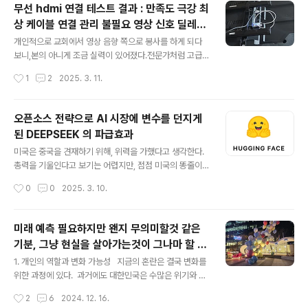
유입 유인 활동을 계속해야 할 것이겠다.그러다가 갑작스
무선 hdmi 연결 테스트 결과 : 만족도 극강 최
럽게 구글 애드센스에서 '불합격'을 받게 되면서 이상한 일
상 케이블 연결 관리 불필요 영상 신호 딜레이
이 발견됐다.혹시나 하는 마음에 공유해본다.갑자기 유입
글 내용
유선hdmi케이블과 차이 느끼기 어려워
이 늘었다? 게다가 직접 유입이다?이거는 블로그 사이트의
개인적으로 교회에서 영상 음향 쪽으로 봉사를 하게 되다
글 수만큼 검색을 1개 1개 해본다는 것을 의미한다고 볼 수
보니,본의 아니게 조금 실력이 있어졌다.전문가처럼 고급
있다.그래서 광고가 걸려있어도 그걸 클릭할 일이 없기 때
스럽지는 않지만, 적어도 불편함을 스스로 해소할 수 있을
작성시간
1
2
2025. 3. 11.
문에 수익과 연결되는 건 아니다.직접 유입 : 블로그 주소를
정도,문제가 발생된다면 어떤 것이 문제인지 파악하고 해
직접 입력하거나 즐겨찾기를 통..
결할 수 있는 정도다. 오래된 교회에 다니고 있다 보니,그간
영상이나 음향 관련된 장비들의 교체가 많았고,오래된 장
오픈소스 전략으로 AI 시장에 변수를 던지게
비를 버리긴 했지만, 케이블은 그대로 사용하는 경우도 있
된 DEEPSEEK 의 파급효과
고,이미 매설된 케이블을 제거하지 않고, 그 위로 새로운 케
글 내용
이블을 얹어 놓게 되는 경우가 일반적인 것 같다. 그래서 문
미국은 중국을 견재하기 위해, 위력을 가했다고 생각한다.
제가 발생되면, 기존에 깔려있던 케이블 때문에 혼란이 생
총력을 기울인다고 보기는 어렵지만, 점점 미국의 똥줄이
기고,원인을 찾기 어려운 상황이다. 이것이 유선 케이블로
타는 상황이 벌어지고 있는 것 같다.간과했던 문제라면 옛
작성시간
0
0
2025. 3. 10.
통신, 데이터 전송, 송수신을 하기 때문에 발생되는 일이라
날 우리가 알던 그 중국이 전 세계가 깔보던 중국은 아니라
볼 수 있다.랜케이블이라면 그나마..
는 것이 문제다.이제는 전세계에 위협을 가할 수 있는 판에
우뚝 솟아올라 있는 거침없는 세력이라고 볼 수 있다. 그래
미래 예측 필요하지만 왠지 무의미할것 같은
서 견제하지 않을 수 없는 변화의 상황이 발생됐고,오히려
기분, 그냥 현실을 살아가는것이 그나마 할 수
같이 죽거나, 같이 살자고 엉겨붙는 것 같다. 덕분에 미국은
글 내용
있는 일 아닐까? 대한민국 정치 걱정은 더이
황당해하고,전 세계, 콧방귀 좀 뀐다는 나라들은 환호하고
1. 개인의 역할과 변화 가능성 지금의 혼란은 결국 변화를
상 의미 없나?
있다고 본다. 이런 상황이 향후 어떤 영향을 미치게 될지 지
위한 과정에 있다. 과거에도 대한민국은 수많은 위기와 갈
켜볼 것이다.예의주시해볼 것이다. (대박인 상황이라고 말
등을 극복하며 성장해왔다. 중요한 것은 우리 한 사람 한
작성시간
2
6
2024. 12. 16.
하지 않을 수 없다.) 1. DEEPSEEK의 오픈소스 전략 선언
사람이 올바른 정보를 바탕으로 스스로 생각하고 판단하