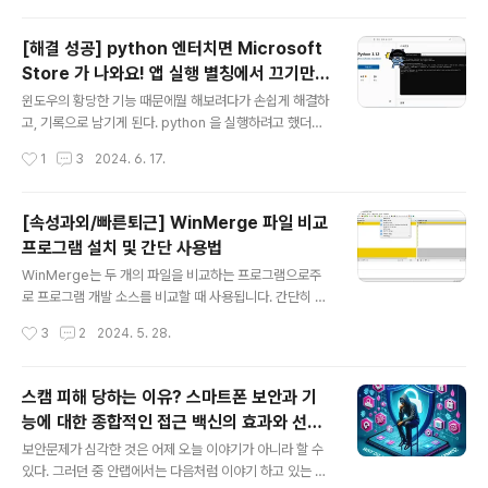
최근 AI ..
며, 작은 변화부터 시작하는 것이 필요하다. 작은 행동이
모여 결국 큰 변화를 만들어낼 수 있을 것이다. 2. 다양성의
[해결 성공] python 엔터치면 Microsoft
존중 모든 사람들이 같은 생각을 가질 필요는 없다. 다양
Store 가 나와요! 앱 실행 별칭에서 끄기만
한 의견이 공존하는 사회는 건강한 사회일 것이다. 서로의
글 내용
하면
차이를 인정하고 대화하려는 노력이 쌓인다면, 지금의 혼
윈도우의 황당한 기능 때문에뭘 해보려다가 손쉽게 해결하
란 속에서도 새로운 길을 찾을 수 있을 것이다. 오히려 갈
고, 기록으로 남기게 된다. python 을 실행하려고 했더니,
등은 결국 우리가 성장할 기회가 될 것이라 믿는다. 3. 변화
Microsoft Store 가 튀어나와서 놀란 사건이다. 이렇게
작성시간
1
3
2024. 6. 17.
는 느리지만 분명히 온다 혼란 속에서도 변화를 향한 움직
Python 3.12 최신 버전 설치하라는... (에잇....) 그래서 문
임은..
제를 찾아보니, 이상한 기능때문에 문제가 발생되는 것이
었다.이런 걸 왜 해놓았나 싶기도 하지만...어쩔 수 없이 이
[속성과외/빠른퇴근] WinMerge 파일 비교
렇게 안되게 해서 사용하면 되겠지 싶어서...짜증을 뒤로 하
프로그램 설치 및 간단 사용법
고, 처리해본다. (1) 윈도우키 를 눌러서.... "설정"을 클릭한
글 내용
다. (2) "Windows 설정"에서 "앱" 클릭 (3) "앱 및 기
WinMerge는 두 개의 파일을 비교하는 프로그램으로주
능"에서 "앱 실행 별칭" 클릭(4) "앱 실행 별칭" 에서 "앱
로 프로그램 개발 소스를 비교할 때 사용됩니다. 간단히 설
설치 관리자(python.exe)" 를 꺼줘야 함 (5) 이젠 제대로
치하고 사용하는 방법을 알려드리겠습니다: 첫번째, Win
작성시간
3
2
2024. 5. 28.
작동함..
Merge 설치파일 다운받기:다음 주소 클릭하면 여러가지
설치 파일이 있고, 환경에 맞춰서 다운받아서 설치하면 됩
니다.WinMerge 다운로드 - WinMerge 개인적으로는
스캠 피해 당하는 이유? 스마트폰 보안과 기
WinMerge-2.16.40-x64-Setup.exe / 9.45 MB /
능에 대한 종합적인 접근 백신의 효과와 선택,
설치 프로그램 / EXE설치했음.... 두번째, WinMerge 설
글 내용
OS 비교와 안전성, 스캠 대응 방법, 새로운 A
치하기: 1.다운로드한 설치 파일(WinMerge-{버전}-x64
보안문제가 심각한 것은 어제 오늘 이야기가 아니라 할 수
I 기능의 추가와 활용 방안
-Setup.exe)을 실행합니다. 2.라이센스 정보를 확인하고
있다. 그러던 중 안랩에서는 다음처럼 이야기 하고 있는 것