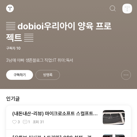
검색하기
티스토리
▤ dobioi우리아이 양육 프로
젝트 ▤
구독자
10
3남매 아빠 생존블로그 직업:IT 취미:독서
구독하기
방명록
신고하기 레이어
열기
인기글
(내돈내산-리뷰) 마이크로소프트 스컬프트
에고노믹 데스크탑 무선 키보드 마우스세트
3
1
조회
31
(키패드포함), 고가의 무선키보드세트 3in1,
만족도 높아