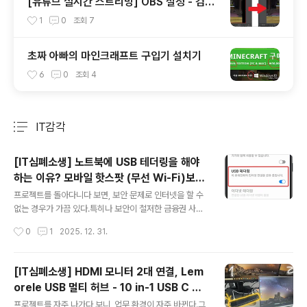
[유튜브 실시간 스트리밍] OBS 설정 - 검정
여백 없애기
1
0
조회
7
초짜 아빠의 마인크래프트 구입기 설치기
6
0
조회
4
IT감각
분류 전체보기
주요 글 목록
[IT심폐소생] 노트북에 USB 테더링을 해야
하는 이유? 모바일 핫스팟 (무선 Wi-Fi)보다
글 내용
좋은 점!
프로젝트를 돌아다니다 보면, 보안 문제로 인터넷을 할 수
없는 경우가 가끔 있다.특히나 보안이 철저한 금융권 사이
트는 더 그렇다.그래서 보안 프로그램이 설치된 곳에서도
작성시간
0
1
2025. 12. 31.
인터넷을 사용하는 것은 어렵고,특정 인터넷용PC에서 겨
우 사용할 뿐이었다. 요즘은 어떤지 모르겠다.열악한 환경
에서 겨우 스마트폰을 연결하거나, 모바일 핫스팟을 사용
[IT심폐소생] HDMI 모니터 2대 연결, Lem
하는 경우가 생기는데,모바일 핫스팟과 USB 테더링에 무
orele USB 멀티 허브 - 10 in-1 USB C 허
슨 차이가 있나 생각해보게 된다.단순히 스마트폰의 인터
글 내용
브 유형 C 도킹 스테이션 RJ45 PD 100W
넷 데이터를 빌려사용하는 기능이긴 하지만,그래도 더 효
프로젝트를 자주 나가다 보니, 업무 환경이 자주 바뀐다.그