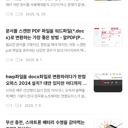
어댑터 USB 3.0 허브
율적인 걸 사용하는 것이 좋을 것 같아서 정리해본다.결론
래서 어떤 장비를 사용해야할지 고민이거나, 문제가 발생
부터 말하자면, 효율성 측면에서는 USB 테더링이 압도적
되면 새로운 장비를 구입해야 하는 상황이다.그러다가 "잘
작성시간
0
0
2025. 12. 29.
으로 유리하다.하지만 상황에 따라 모바일 핫스팟이 더 편
샀다", "바로 이거지!" 하는 제품을 만나게 되면 가만히 있
리할 때도 있다.두 방식의 차이를 속도, 배터리, 보..
을 수 없다.이걸 홍보하겠다는 생각은 별로 없지만,모르는
사람에게 알려줘야 한다는 사명감(?) 같은 것이 생긴다.노
문서를 스캔한 PDF 파일을 워드파일(*.doc
트북에 모니터를 연결해야 하는데, 뭐가 좋을지 고민하다
x)로 변환하는 가장 좋은 방법 - 알PDF(PDF
가 발견한 제품이 있다.제품명이 "Lemorele 10 in-1 US
글 내용
변환, OCR PDF 변환)
B C 허브 유형 C 도킹 스테이션 RJ45 PD 100W 어댑터
필요한 문서를 구했지만, 편집을 해야 하지만, 마침 스캔한
USB 3.0 허브"다.1. 모니터를 연결할 수 있는 포트는 HD
pdf 파일일 경우에는 난감한 경우가 있다.이미지라서 텍스
MI 포트가 2개가 있고, RGB 포트가 1개 있다.2. 주변기기
트 추출도 불가능하지, 화~려한 도표도 있지, 게다가 그 표
작성시간
0
6
2025. 8. 1.
를 연결할 수 있는 USB 포트는 A타입이 4개 있고,..
는 중요하지...눈에는 뻔히 보이지만, 그걸 활용할 수 없이,
그냥 배껴서 직접 타이핑해야하는 번거로움은 이루 말할
수 없다.페이지가 적다면 그냥 투닥투닥 작업하면 그만이
hwp파일을 docx파일로 변환하려다가 한컴
지만,10페이지 정도 되면은 이야기는 달라진다.그래서 좋
오피스 2024 설치? 대안 있지만 어디까지 불
은 방법이 없을까?? 생각해보게 된다.그러다가 우연히 텍
글 내용
편한지 테스트 해봄 - 웨일 + Polaris Offic
스트로 긁어낼 수 있는 (텍스트 추출 가능) 상황을 발견하
시작은 매우 간단했다.일이 점점 커지더니, 오히려 블랙홀
e
게 된다.이건 아마도 스캔 상태가 좋아서, OCR 기능으로
에 빠진 기분이 든다.업무용 노트북에는 한컴오피스가 설
어느 정도 인식이 가능한 경우라 생각되었다.여차하면 양
치되어 있지 않았다.업무 환경은 더이상 한컴오피스를 사
작성시간
1
2
2025. 7. 9.
질의 문서로 변환이 가능하겠는데? 하고 생각한 것이....시
용하지 않는다.단, 거래처가 관공서(?)라면 이야기가 좀 달
작이었다.[1 - 현재 처해..
라진다.어디서 사용했는지 궁금할 정도로 오래된 버전의
파일을 hwp 확장자를 붙여서 보내준다.그리고, 누구도 그
무선 충전, 스마트폰 배터리 수명을 갉아먹는
걸 읽어내지 못하는 경우가 있어서 필자에게 물어본다.그