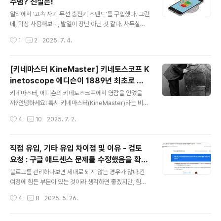
주범? 진실은!
러면 간단하게 정리해주기도 하지만, 뭣도 없는 상황에는
글 내용
고민에 빠지는 지점이기도 하다.그래서 몇가지 방법을 찾
알리에서 '고속 자기 무선 충전기 스탠드'를 구입했다. 그런
아보게 된다.제미나이, 챗지피티에게도 물어봤지만, 괜찮
데, 막상 사용해보니, 발열이 장난 아닌 것 같다. 사무실에
은 대답은 못들은 것 같다.그냥, 몇가지 구멍이 있어서 그걸
는 에어컨이 켜져 있었음에도 불구하고, 갤럭시 폴드5도
작성시간
1
2
2025. 7. 4.
사용해보는 방법이 있긴 하지만, 그게 그렇게 좋지만은 않
뜨뜻해졌고, 버즈 라이브 케이스도 뜨듯해졌다.가만히 있
아서 불편함은 해소되지 않고,내 주위를 계속 맴..
을수만은 없어서 일단 폰은 케이블로 연결했고, 버즈도 무
선 말고 유선으로 충전하려고 한다.아래의 내용에서 볼 수
[키네마스터 KineMaster] 키네토스코프 K
있듯이 자기장 정렬이 제대로 맞지 않으면 전력 손실이 발
inetoscope 에디슨이 1889년 최초로 발
생하고, 발열로 이어진다고 하니, 쉽지 않다는 생각을 해보
글 내용
명된 영화 영사 장치
게 된다.그래서 이걸 그냥 스탠드로 사용해야 하나, 마음을
키네마스터, 에디슨의 키네토스코프에서 영감을 얻었을
고쳐먹게 된다.무선 충전 시 발생하는 열이 스마트폰 배터
까?안녕하세요! 혹시 키네마스터(KineMaster)라는 비디
리에 미치는 영향에 대해 실험 결과와 전문가 의견을 종합
오 편집 앱, 사용해 보신 적 있으신가요? 스마트폰으로 영
작성시간
4
10
2025. 7. 2.
하여 설명해 드리겠습니다.1. 무선 충전 시 발열의 원인무선
상을 편집하는 분들에게는 아주 익숙한 이름일 텐데요. 문
충전은 유선 충전과 달리 자기..
득 이 이름이 낯설지 않게 느껴졌습니다. 바로 키네토스코
프(Kinetoscope) 때문인데요. 키네토스코프는 1889년
직접 유입, 기타 유입 차이점 및 이유 - 검토
토마스 에디슨이 발명한, 세계 최초의 영화 영사 장치입니
요청 : 구글 애드센스 문제를 수정했음을 확인
다.키네마스터와 키네토스코프. 두 단어의 유사성이 예사
글 내용
합니다. 수익발생 전혀 없음
롭지 않게 느껴지지 않나요? 물론 키네마스터 측에서 공식
블로그를 관리하다보면 제대로 되지 않는 경우가 많다.긴
적으로 이 이름의 유래를 밝힌 적이 있는지는 확실치 않습
여정에 힘든 부분이 있는 것이라 생각하면 좋겠지만, 힘이
니다. 관련 기사나 정보를 찾아보려 했지만, 아직 명확한 내
빠지는 건 어쩔 수 없다.현실을 받아들이고, 계속해서 노력
작성시간
4
8
2025. 5. 26.
용을 찾지는 못했습니다. 하지만 개인적으로는 충분히 그
해나가는 수밖에 없지 않나 생각된다.그래서 할 수 있는 거
럴듯한 추측이라고 생각합니다. 영상을..
라고는 시간을 들여서 다른 곳에 댓글을 남기고, 적극적인