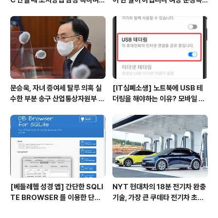
성공하다 SL-M2074F 윈도우 1
의원이 페북에 올린 글, 곧 삭제
0 에서 스캔 실패하고 나서 처리함
문승욱, 자녀 증여세 탈루 의혹 실
[IT심폐소생] 노트북에 USB 테
수한 부분 송구 산업통상자원부 장
더링을 해야하는 이유? 모바일 핫
관 후보자 국회 인사청문회 지난 5
스팟 (무선 Wi-Fi)보다 좋은 점!
년간 두 자녀 합산 소득액 6600
만원 합산 예금액 2억원…보험액
대납 의혹 등 제기 문 후..
[베들레헴 성경 앱] 간단한 SQLI
NYT 현대차의 18분 전기차 완충
TE BROWSER 를 이용한 단어
기술, 가장 큰 쿠데타 전기차 초스
변경 '침례' → '세례'
피드 충전 전쟁 아이오닉5 SK온