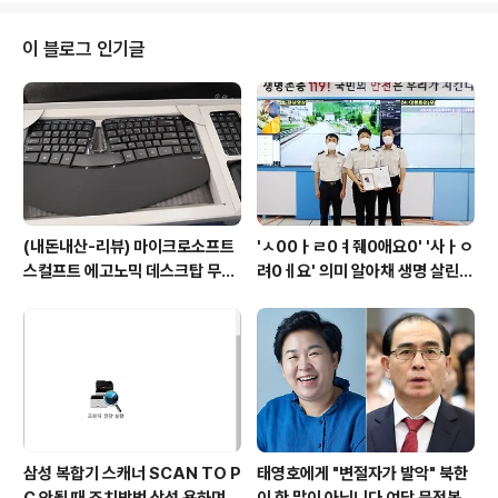
다고 생각한다. 우리가 알고 있는 건강상식이 잘못되었다
면 어떨 거라 생각되는가? 정치적인 편견이 얼마나 세상을
이 블로그 인기글
바꿔놓았는지 알 수 있듯, 건강상식에 대한 잘못된 방향성
이 우리의 건강을 얼마나 위협하고 있는지에 대해 생각해
보아야 할 것이다. 우선 정치적인 편견은 살아온 경험과 알
고 있는 지식을 기반으로 하고 있다. 하지만 언론이나 정부,
멀고 가까운 지인..
(내돈내산-리뷰) 마이크로소프트
'ㅅ00ㅏㄹ0ㅕ줴0애요0' '사ㅏㅇ
스컬프트 에고노믹 데스크탑 무선
려0ㅔ요' 의미 알아채 생명 살린
키보드 마우스세트(키패드포함),
소방관 복지부 표창 소중한 생명
고가의 무선키보드세트 3in1, 만
살려 뿌듯, 당연한 일 업무에 자긍
족도 높아
심 모든 재난 상황 선봉 119 종합
상황실 요원들
삼성 복합기 스캐너 SCAN TO P
태영호에게 "변절자가 발악" 북한
C 안될 때 조치방법 삼성 욕하며
이 한 말이 아닙니다 여당 문정복