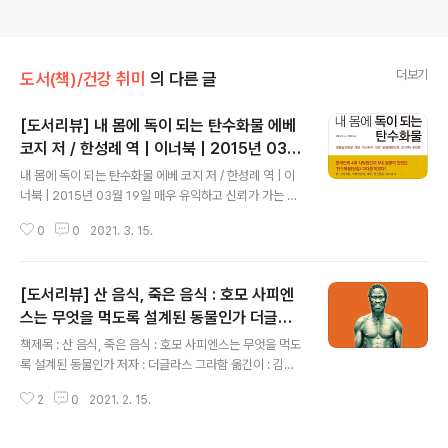
더보기
도서(책)/건강 취미
의 다른 글
[도서리뷰] 내 몸에 독이 되는 탄수화물 에베
코지 저 / 한성례 역 | 이너북 | 2015년 03월
글 내용
19일
내 몸에 독이 되는 탄수화물 에베 코지 저 / 한성례 역 | 이
너북 | 2015년 03월 19일 매우 유익하고 신뢰가 가는 책
이다. 건강에 관심이 많아졌다. 아버지께서는 뇌졸중으로
0
0
2021. 3. 15.
입원도 하셨고, 여차하면 반신불수되실 뻔하셨고, 약을 꾸
준히 복용하고 계시기 때문이고, 또 처남이 뇌경색 직전 상
태로 입원했고, 치료 중에 있어서 이다. 평소 건강은 별 문
[도서리뷰] 산 음식, 죽은 음식 : 호모 사피엔
제 없거나 간간히 걷기나 가벼운 근력운동으로 지킬 수 있
을 거란 생각을 했었는데, 심각할 수도 있겠다는 염려증이
스는 무엇을 먹도록 설계된 동물인가 더글라
글 내용
생겼다. 그래서 관련 책을 몇 권 연이어 읽어나가게 되었다.
스 그라함 저 / 김진영,강신원 역 | 사이몬북스
책제목 : 산 음식, 죽은 음식 : 호모 사피엔스는 무엇을 먹도
그러면서 공통된 해결책이, 이전에 알던 상식과는 다른 양
| 2020년 03월 15일
록 설계된 동물인가 저자 : 더글라스 그라함 옮긴이 : 김진
상이 펼쳐졌기 때문에 더 관심이 가고, 심각성을 깨닫게 되
영,강신원 출판사 : 사이몬북스 출판일 : 2020년 03월 15
었다는 것이다. 간단하게 저탄고지 식단이 필요하단 것이
2
0
2021. 2. 15.
일 구구절절 옳은 소리다. 지금껏 알고 있는 것에 대해 바로
겠고, 적어도 탄수화..
잡아주는 유익한 정보다. 그간 육식을 하면서 잘 소화되지
않아 힘들었던 이유를 어렴풋이나마 알 것 같아 다행스럽