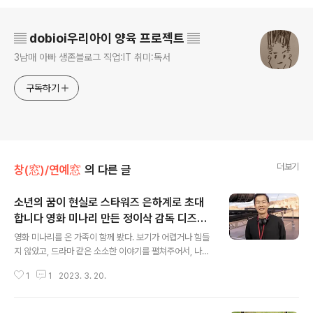
로그 정보
▤ dobioi우리아이 양육 프로젝트 ▤
3남매 아빠 생존블로그 직업:IT 취미:독서
구독하기
더보기
창(窓)/연예窓
의 다른 글
소년의 꿈이 현실로 스타워즈 은하계로 초대
합니다 영화 미나리 만든 정이삭 감독 디즈니
글 내용
+ 인기 스타워즈 시리즈 만달로리안 시즌3의
영화 미나리를 온 가족이 함께 봤다. 보기가 어렵거나 힘들
3화 연출 윤여정 스타워즈 은하계로 초대하는
지 않았고, 드라마 같은 소소한 이야기를 펼쳐주어서, 나름
날 오길
의 의미가 있다고 생각했다. 이국으로 떠난 이민자들의 이
1
1
2023. 3. 20.
야기를 풀었고, 고국을 그리워하는 마음을 엿볼 수 있었다
고 생각한다. 이게 그냥 끝났다면 별스럽지 않은 1회성의
화젯거리로 끝났겠지만, 그 이야기가 계속 이어져간다고