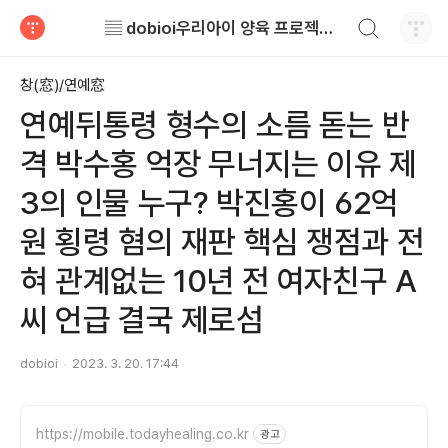
검색하기
▤ dobioi우리아이 양육 프로젝트 ▤
티스토리
창(窓)/연예窓
연예뒤통령 형수의 소름 돋는 반
격 박수홍 억장 무너지는 이유 제
3의 인물 누구? 박진홍이 62억
원 횡령 혐의 재판 핵심 쟁점과 전
혀 관계없는 10년 전 여자친구 A
씨 언급 결국 제로섬
dobioi
2023. 3. 20. 17:44
https://mobile.todayhealing.co.kr
광고