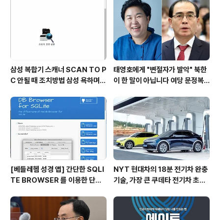
고가의 무선키보드세트 3in1, 만
살려 뿌듯, 당연한 일 업무에 자긍
족도 높아
심 모든 재난 상황 선봉 119 종합
상황실 요원들
삼성 복합기 스캐너 SCAN TO P
태영호에게 "변절자가 발악" 북한
C 안될 때 조치방법 삼성 욕하며
이 한 말이 아닙니다 여당 문정복
성공하다 SL-M2074F 윈도우 1
의원이 페북에 올린 글, 곧 삭제
0 에서 스캔 실패하고 나서 처리함
[베들레헴 성경 앱] 간단한 SQLI
NYT 현대차의 18분 전기차 완충
TE BROWSER 를 이용한 단어
기술, 가장 큰 쿠데타 전기차 초스
변경 '침례' → '세례'
피드 충전 전쟁 아이오닉5 SK온
의 배터리와 크로아티아의 전기수
퍼카 회사의 노하우 교체식 배터리