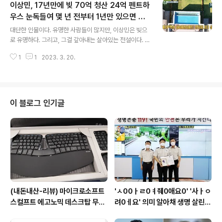
이상민, 17년만에 빚 70억 청산 24억 펜트하
생각되어 다행스럽고, 고무적이라 생각한다. 스타워즈는
오랜 추억을 가진 영화다. 호흡이 짧은 요즘의 분위기와는
우스 눈독들여 몇 년 전부터 1년만 있으면 된
글 내용
좀 다른 스타일이지만, 그걸 현실화시켜서, 편승해서 움직
다 우여곡절 없던 빚이 또 생겼다 진짜 시작 축
대단한 인물이다. 유명한 사람들이 많지만, 이상민은 빚으
여나가는 것 같아서 고무적이라 생각한다. 그리고, 다양한
하 가을에서 겨울 사이 이상민의 뉴 라이프가
로 유명하다. 그리고, 그걸 갚아내는 살아있는 전설이다. 세
나라의 문화를 담아내려는 것으로 이해된다. 당시 스타워
시작
상을 등지고 포기하고 튀는 사람도 없지않았지만, 꾸준히
즈에는 미국인들이 주를 이뤘고, 중국인? 일본인?이 있었
1
1
2023. 3. 20.
인기를 관리하고, 성실히 연예계에 붙어서 살아내면서, 빚
던 것으로 기억된다. 이제는 아시아의 떠오르..
을 갚아내고, 또 우여곡절 끝에 없던 빚이 또 생겨도, 여전
히 갚아나가는 모습은 모범이 된 것이 아닌가 생각한다. 경
우에 따라서, 입장에 따라서 감정이 상하는 경우도 있겠으
나, 이렇게 성실하게 갚아나가는 빚쟁이라면 여유만 있으
이 블로그 인기글
면 봐주고, 여유만 빚을 탕감해주는 것도 고려해볼 일이 아
니었을까 싶다. 어쨌든 갚아나간 것도 대단하고, 그걸 기다
려준 쪽도 대단하다. 능력만 있으면, 실패는 또 하나의 경험
이 될 수 있는 것이라 생각한다. 그걸 극복해내는 것이 능력
이라 생각되고, 부끄러워하지 ..
(내돈내산-리뷰) 마이크로소프트
'ㅅ00ㅏㄹ0ㅕ줴0애요0' '사ㅏㅇ
스컬프트 에고노믹 데스크탑 무선
려0ㅔ요' 의미 알아채 생명 살린
키보드 마우스세트(키패드포함),
소방관 복지부 표창 소중한 생명