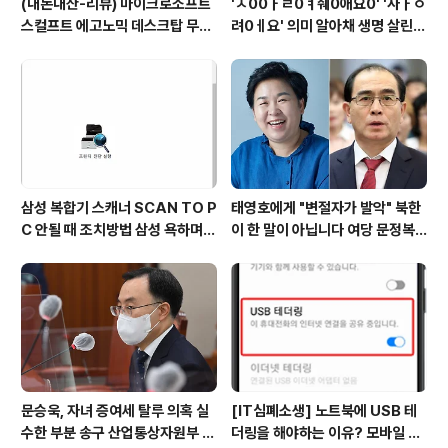
(내돈내산-리뷰) 마이크로소프트
'ㅅ00ㅏㄹ0ㅕ줴0애요0' '사ㅏㅇ
스컬프트 에고노믹 데스크탑 무선
려0ㅔ요' 의미 알아채 생명 살린
키보드 마우스세트(키패드포함),
소방관 복지부 표창 소중한 생명
고가의 무선키보드세트 3in1, 만
살려 뿌듯, 당연한 일 업무에 자긍
족도 높아
심 모든 재난 상황 선봉 119 종합
상황실 요원들
삼성 복합기 스캐너 SCAN TO P
태영호에게 "변절자가 발악" 북한
C 안될 때 조치방법 삼성 욕하며
이 한 말이 아닙니다 여당 문정복
성공하다 SL-M2074F 윈도우 1
의원이 페북에 올린 글, 곧 삭제
0 에서 스캔 실패하고 나서 처리함
문승욱, 자녀 증여세 탈루 의혹 실
[IT심폐소생] 노트북에 USB 테
수한 부분 송구 산업통상자원부 장
더링을 해야하는 이유? 모바일 핫