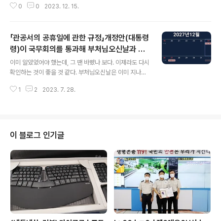
0
0
2023. 12. 15.
방법을 동원해서 피한다 하더라도 사실적시에 대해서는 사
람이라면 뭐라 할 말이 없을 것 같다. 위협해서 돈을 억지로
빼앗는 것을 금품갈취라고 한다. 어려운 사람에게 가진 돈
「관공서의 공휴일에 관한 규정」개정안(대통령
을 주는 것을 적선이라 한다. 상식적으로 생각하면 비슷한
생각을 할 거라 본다. 하지만 이상한 생각에 사로잡혀 나쁜
령)이 국무회의를 통과해 부처님오신날과 기
글 내용
짓을 하고도 아무런 가책을 느끼지 못하는 것은 일반적으
독탄신일에도 대체공휴일이 확대 적용된다 2
이미 알았었어야 했는데, 그 땐 바빴나 보다. 이제라도 다시
로 인간이 아니라 본다. 반성의 기미가 보이지 않는 태도는
023년 부터 추가 2027년 성탄절이 토요일
확인하는 것이 좋을 것 같다. 부처님오신날은 이미 지나갔
양형에 아무런 도움이 되지 않을 거라는 걸 모르는 걸까?
으니, 아쉬울 것이 없고, 아마도 잘 쉬었던 것으로 기억된
동일한 사항에 다른 생각을 가지고 있는 것이 문제라고 본
1
2
2023. 7. 28.
다. 2023년 5월 27일 토요일이어서 2023년 5월 29일
다. 그래서 죄를 짓게 ..
월요일에 쉰 것 같다. 어쨌든 앞으로 다시 쉴 날이 추가되었
다는 것이 의미있고, 실재적인 효과도 있지 않을까 싶다. 다
가올 2027년 12월 25일이 토요일이니까 기대해본다. 대
체공휴일을 지정하는 휴일을 간단하게 정리해보고 넘어가
이 블로그 인기글
자. 관공서의 공휴일에 관한 규정이다. 제2조(공휴일) 관공
서의 공휴일은 다음 각 호와 같다. 다만, 재외공관의 공휴일
은 우리나라의 국경일 중 공휴일과 주재국의 공휴일로 한
다. 1. 일요일 2. 국경일 중 3ㆍ1절, 광복절, 개천절 및 한글
날 3..