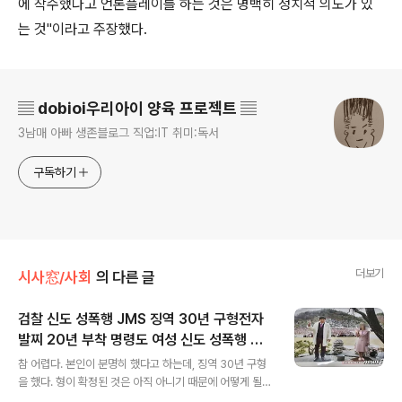
에 착수했다고 언론플레이를 하는 것은 명백히 정치적 의도가 있
는 것"이라고 주장했다.
로그 정보
▤ dobioi우리아이 양육 프로젝트 ▤
3남매 아빠 생존블로그 직업:IT 취미:독서
구독하기
더보기
시사窓/사회
의 다른 글
검찰 신도 성폭행 JMS 징역 30년 구형전자
발찌 20년 부착 명령도 여성 신도 성폭행 혐
글 내용
의 기독교복음선교회(JMS) 총재 정명석(7
참 어렵다. 본인이 분명히 했다고 하는데, 징역 30년 구형
8)씨에게 중형을 구형 신이 아니고 사람임을
을 했다. 형이 확정된 것은 아직 아니기 때문에 어떻게 될지
분명히 했다
는 아무도 모른다고 본다. 하지만 법적 판결을 어떤 수단과