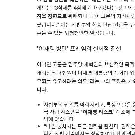
제도는 "3심제를 4심제로 바꾸겠다는 것"으로
칙을 정면으로 위배
합니다. 이 고문의 지적처럼
긋납니다." 이는 사법부의 최종 판단 권한을 
흔들 수 있는 위험천만한 발상입니다.
'이재명 방탄' 프레임의 실체적 진실
이낙연 고문은 민주당 개혁안의 핵심적인 목적이
개혁안은 대법원이 이재명 대통령의 선거법 위
무죄를 유도하려는 의도"라는 그의 주장은, 개
니다.
사법부의 권위를 약화시키고, 특정 인물을 
국 사법 시스템을
'이재명 리스크'
해소에 
밖에 없습니다.
"나쁜 통치자는 모든 권력을 탐한다. 권력은
파가 사법 권력마저도 장악하여 비판과 견