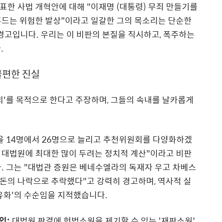
한 사법 개혁안에 대해 "이재명 (대통령) 무죄 만들기를
 흔드는 위험한 발상"이라고 일갈한 그의 목소리는 단순한
 경고입니다. 우리는 이 비판의 본질을 직시하고, 폭주하는
.
불편한 진실
괴'를 목적으로 한다고 주장하며, 그들의 속내를 날카롭게
 14명에서 26명으로 늘리고 추천위원회를 다양화하겠
을 대법원에 최대한 많이 두려는 정치적 계산"이라고 비판
. 그는 "대법관 증원은 베네수엘라의 독재자 우고 차베스
혼돈의 나락으로 추락했다"고 강력히 경고하며, 역사적 실
유화'의 수순임을 지적했습니다.
입:
대법원 판결에 헌법소원을 제기할 수 있는 '재판소원'