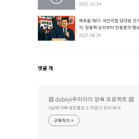
대신 규제만, '문재인 실패' 따라
2025.10.24
이재명 정부의 집값 대책
예측을 깨다! 국민의힘 당대표 선
석: 장동혁 승리부터 한동훈의 행
지, 예측 불허의 드라마 CBS 김현
2025.08.26
뉴스쇼
댓
댓글
개
글
영
역
▤ dobioi우리아이 양육 프로젝트 ▤
3남매 아빠 생존블로그 직업:IT 취미:독서
구독하기