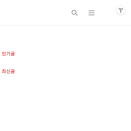
검
메
색
뉴
추
인기글
가
정
최신글
보