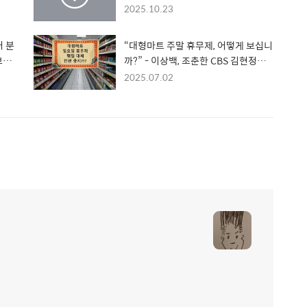
가는
주당의 '내로남불'과 정부 비판의 모순
2025.10.23
을 폭로하다
거 분
“대형마트 주말 휴무제, 어떻게 보십니
보까
까?” - 이상백, 조춘한 CBS 김현정의
정의
뉴스쇼 표준FM월-금 07:10-09:00
2025.07.02