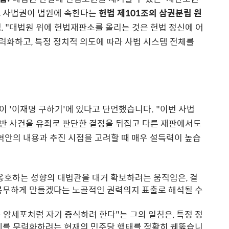
, 사법권이 법원에 속한다는
헌법 제101조의 삼권분립 원
, "대법원 위에 헌법재판소를 올리는 것은 헌법 정신에 어
무력화하고, 특정 정치적 의도에 따라 사법 시스템 전체를
 '이재명 구하기'에 있다고 단언했습니다. "이번 사법
반 사건을 유죄로 판단한 결정을 뒤집고 다른 재판에서도
혁안의 내용과 추진 시점을 고려할 때 매우 설득력이 높습
옹호하는 성향의 대법관을 대거 확보하려는 움직임은, 결
복무하게 만들겠다는 노골적인 권력의지 표출로 해석될 수
 암세포처럼 자기 증식하려 한다"는 그의 일침은, 특정 정
제를 무력화하려는 현재의 민주당 행태를 정확히 꿰뚫습니