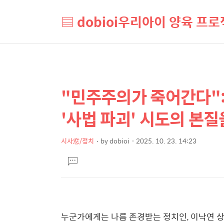
▤ dobioi우리아이 양육 프로
"민주주의가 죽어간다":
상
본
문
세
'사법 파괴' 시도의 본
제
컨
목
텐
시사窓/정치
by
dobioi
2025. 10. 23. 14:23
본
츠
댓
문
글
달
기
누군가에게는 나름 존경받는 정치인, 이낙연 