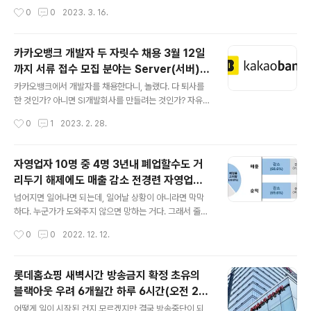
을 벌고 있다고 했고, 재산형성이 가능한지는 모르겠지만,
못하고 있다. 그래서 퇴사를 결심하고, 돈을 적게 받더라도
근무를 의미
작성시간
0
0
2023. 3. 16.
아마도 아내에게 노출됐다면 그것마저도 다 털렸을 것이라
자유로운 시간 관리와 출퇴근 시간을 활용할 수 있다는 매
는 생각이 든다. 어쨌든 아이 때문에..
력을 놓치고 싶지 않았던 것 같다. 사실 지인도 그래서 여러
가지 이유와 사정으로 퇴사를 결정했고, 회사측의 요청으
카카오뱅크 개발자 두 자릿수 채용 3월 12일
로 계약직으로 재택근무를 할 계획을 갖고 있다 한다. 코로
까지 서류 접수 모집 분야는 Server(서버)
나 기간동안 재택근무로 일한 것이 회사에도 기여가 되었
글 내용
Mobile(모바일) Banking(뱅킹) SRE(아키
겠지만 개인적으로는 시간 활용의 획기적인 기회였던 것이
카카오뱅크에서 개발자를 채용한다니, 놀랬다. 다 퇴사를
텍트) Data(데이터) Cloud(클라우드) 코딩
다. 게다가 출퇴근에 쏟아야 하는 시간과 에너지가 너무 낭
한 것인가? 아니면 SI개발회사를 만들려는 것인가? 자유롭
비인 것을 깨닫게 된 것이다. 같은 일을 한다면 굳이 출근이
게 출퇴근 시간을 조정할 수 있는 유연근무제 운영 중이라
테스트 1 2차 면접 실시
작성시간
0
1
2023. 2. 28.
필요한가 하는 생각을 한 것일테고, 회사 입장에서도 굳이
고 한다. 연간 600만원의 자기 주도 마일리지와 만 3년 근
출근하지 않아도 된다는 생각으로 고민..
속시 1개월의 유급 휴가를 지원한다고 한다. 무섭다. 얼마
나 부려먹으려는 것인지 궁금하다. 자기소개서 항목을 없
자영업자 10명 중 4명 3년내 폐업할수도 거
애고 서류 전형을 간소화했다고 한다. 서류 심사 이후 사전
리두기 해제에도 매출 감소 전경련 자영업자
과제 또는 코딩 테스트를 거쳐 1, 2차 면접을 실시한단다.
글 내용
대상 설문조사 결과 68.6% 지난해보다 매출
실력으로 뽑겠다는 건 알겠지만, 과연 얼마나 제대로 뽑아
넘어지면 일어나면 되는데, 일어날 상황이 아니라면 막막
줄어 금리 인상 대출상환 부담 증가 자금사정
낼 수 있을지 궁금하다. 보통 금융기관에서는 개발자들을
하다. 누군가가 도와주지 않으면 망하는 거다. 그래서 줄도
내부 직원으로 운영하기도 하지만, 대부분 외주에 의존하
산이 일어날 수 있는 상황은 국가적 부도사태만큼이나 위
악화
작성시간
0
0
2022. 12. 12.
고 있는 것으로 알고 있다. 그런데, 개발자를 두자리 수로
험천만한 일이라 생각한다. 코로나로 전 세계가 어려움을
뽑는다는데, 그들의 역할이 과..
겪다가 눈치 빠른 쪽부터 회복되고 있다. 하지만 역시나 돈
이 없고, 힘이 없는 자영업자는 어렵다. 구제 받을 가능성은
롯데홈쇼핑 새벽시간 방송금지 확정 초유의
매우 적어서 이미 폐업 상태이거나 다른 일당직으로 이동
블랙아웃 우려 6개월간 하루 6시간(오전 2~
했을 가능성이 높다. 오토바이 퀵을 하거나, 택배 배달을 하
글 내용
8시) 방송 송출 중단 정부 재량권 넘어선 처분
거나, 건설노동자가 되어서 일당이라도 챙기려 고전분투하
어떻게 일이 시작된 건지 모르겠지만 결국 방송중단이 되