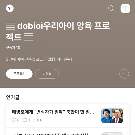
검색하기
티스토리
▤ dobioi우리아이 양육 프로
젝트 ▤
구독자
10
3남매 아빠 생존블로그 직업:IT 취미:독서
구독하기
방명록
신고하기 레이어
열기
인기글
태영호에게 "변절자가 발악" 북한이 한 말이
아닙니다 여당 문정복 의원이 페북에 올린 글,
0
0
조회
8
곧 삭제