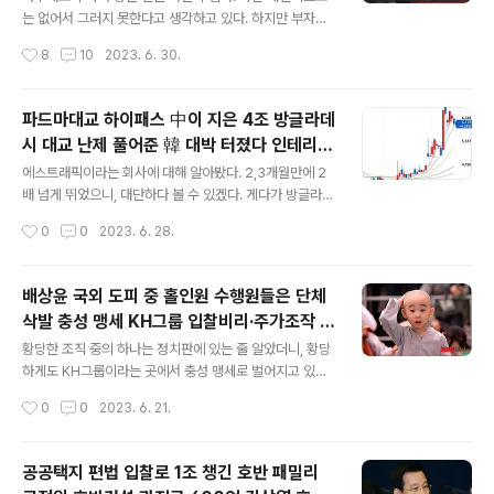
립 추진 중 운평리 고향 사람들에게 250억 격
정이 확정된다면, 직장인들은 주말과 설 연휴를 포함해 최
는 없어서 그러지 못한다고 생각하고 있다. 하지만 부자라
장 6일 동안 연속으로 휴식을 취할 수 있게 됩니다. 이러한
도 그렇게 하지 못하는 사람들도 많은 것 같다. 결단을 해서
려금 전달
작성시간
8
10
2023. 6. 30.
논의는 내수 경제 활성화를 위한 정부의 전략으로 보이며,
마음을 쓰는 것은 누구나 하는 것은 아니라고 생각한다. 기
이에 대한 긍정적..
업도 잘 꾸리고, 벌었던 돈을 사회를 위해 써야할 곳에 쓰겠
다는 생각을 가지는 것이 쉬운 일이 아닌 것이다. 박경리의
파드마대교 하이패스 中이 지은 4조 방글라데
소설, 토지를 읽고서는 당시에 부자가 마을에 끼치는 영향
시 대교 난제 풀어준 韓 대박 터졌다 인테리어
에 대해서 생각해본 적이 있다. 마을을 먹여 살리는 것을 넘
글 내용
국내업체 에스트래픽 주가 상승 중 불과 1달만
어서 사람을 살리는 역할까지도 하는 것을 보고, 사실이라
에스트래픽이라는 회사에 대해 알아봤다. 2,3개월만에 2
에 2배 뛰어 조정중 교통모니터센터 TMC 구
면 정말 대단한 사람이라고 생각했다. 물론 그런 사람이 있
배 넘게 뛰었으니, 대단하다 볼 수 있겠다. 게다가 방글라데
었을 것이고, 그런 혜택을 받은 사람도 있다고 알고 있다.
시 파드마대교 관리를 하게 되어서 그 수익이 대단하다고
축작업
작성시간
0
0
2023. 6. 28.
현재는 그런 걸 찾아보기 어렵다. 물론 대학에 기부해서 기
평가하는 것이겠다. 교통모니터센터(TMC, Traffic Moni
념재원을 마련하고 누군..
toring Center) 구축작업이 진행 중 폐쇄회로 TV(CC-T
V) 등을 통해 파드마대교의 교통량과 통행상황, 통행료 수
배상윤 국외 도피 중 홀인원 수행원들은 단체
납현황을 한눈에 파악할 수 있는 시스템을 갖추는 것 국내
삭발 충성 맹세 KH그룹 입찰비리·주가조작 의
에서 이룩한 성과와 기술력을 수출한 것이라 볼 수 있어서
글 내용
혹 가족을 베트남으로 불러들여 고급 요트에
향후 가능성도 열려 있고, 발전을 기대해 볼 수 있겠다 싶
황당한 조직 중의 하나는 정치판에 있는 줄 알았더니, 황당
서 선상 파티도 했다 호화 도피 생활
다. 동남아의 어느 나라에서 다시 사업을 수주하게 된다면,
하게도 KH그룹이라는 곳에서 충성 맹세로 벌어지고 있는
K-컬쳐 뿐만 아니라, K-기술력도 수출하는 것이라 생각한
일이라고 한다. 이렇게 해서 충성이 보여지는 것도 아니고,
작성시간
0
0
2023. 6. 21.
다. Business Summary [2023/06/20] 매출 증..
그렇다고 끝까지 변함없이 충성할 거라고 믿게 만드는 건
지, 믿는 건지, 황당한 조합이다. 이들에게 남아있는 것은
콩밥 먹는 모습 아닐까 싶다. 요즘은 콩밥이 아니라고 한다.
공공택지 편법 입찰로 1조 챙긴 호반 패밀리
그 귀한 콩을 그들에게 먹일 수는 없지 않은가! 어쨌든 공권