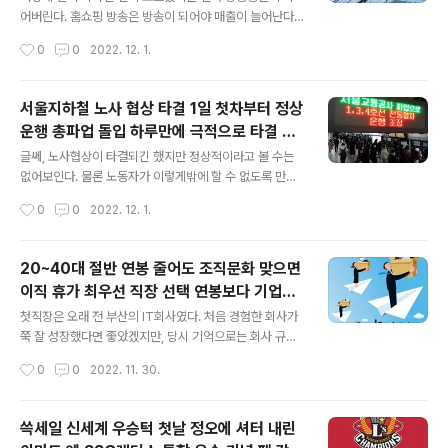
강하게 반발 7년째 법적 공방 중소 납품업체
고 있다. 정부에서 경제적인 자립을 위한 분위기를 만들어
어버린다. 홈쇼핑 방송은 방송이 되어야 매출이 늘어난다.
내지 못하면 미래가 어려운 대한민국이 될 것이다. 큰 토목
그래야 먹고 사는 것이다. 소비자 측면에서도 TV 보다가
피해 최소화 ..
작성시간
0
0
2022. 12. 1.
공사라도 해서 외국인 노동자가 아닌 대한민국 하층민의
쇼핑을 할 찬스를 날려버리는 사태가 일어난 것이다. 정상
생활고를 해결해줘야 한다. 어떤 정부에서..
적인 방법으로 장사를 했어야 하는데, 비리 임원 명단 일부
를 누락하여 제출한 것을 재승인 이후 발견됐다고 하는데...
서울지하철 노사 협상 타결 1일 첫차부터 정상
이게 정당한 것인지, 아니면 개도하면 될 것이었는지 모르
운행 총파업 돌입 하루만에 극적으로 타결 강
겠지만, 결국 이상한 결론에 도달하게 된다. 무엇이 정상인
글 내용
제 구조조정을 하지 않는다는 내용과 내년 임
지, 무엇이 불법인지 모르겠지만, 힘든 세상이 아닌 사기 좋
글쎄, 노사협상이 타결되긴 했지만 정상적이라고 볼 수는
금 인상폭을 1.4%로 한다 안전 관련 인원 충
은 세상이 되었으면 좋겠다. [단독]롯데홈쇼핑, 새벽시간
없어보인다. 물론 노동자가 이렇게밖에 할 수 없도록 만든
방송금지 확정…초유의 '블랙아웃' 우려 발행일 : 2022.11.
회사측의 대처도 문제라 생각된다. 하지만 정당한 방법이
원 요구
작성시간
0
0
2022. 12. 1.
30 15:45 롯데홈쇼핑 새벽시간대 방송 금지 처분이 확정
아닌 불법으로 국민들의 출근을 담보로 협상을 했다는 것
됐다. 이번 판결로..
이 불편하다. 정상적으로 출근하면서 기사를 접하고 있지
만, 어쩔 뻔 했나 황당하다. 문제는 아직도 버스노조, 택시
20~40대 절반 연봉 줄어도 조직문화 맞으면
노조 등 위험 요소는 많이 님아있다. 문제가 해결되려면 전
이직 휴가 최우선 직장 선택 연봉보다 기업문
부 자동화가 되어서 사람이, 근로자가 없어지면 되려나 싶
글 내용
화60% 조직문화 안맞아 퇴사 고민 개인시
기도 하다. 씁쓸하다. 서울지하철 노사 협상 타결…1일 첫
첫직장은 오래 전 부산의 IT회사였다. 처음 경험한 회사가
간-합리적 업무강도 등 중시 조기 퇴사 막자
차부터 정상 운행 입력: 2022.12.01 07:49 수정: 2022.
쭉 잘 성장했다면 좋았겠지만, 당시 기억으로는 회사 규모
12.01 07:49 ▲ 오늘부터 서울 지하철 파업…출근길 대
확장을 하기 위해 딴짓을 했던 것으로 기억되고, 그래서 제
기업들 복지경쟁
작성시간
0
0
2022. 11. 30.
부분 정상운행 서울 지하철을 운영하는 서울교통공사 노동
대로 됐다기 보다는 결국 이상한 결말을 맞게 되었다. 개인
조합이 파업에 들어간 ..
적으로 필자에게는 큰 피해가 없었으나, 어려운 시기를 어
렵게 넘기고, 또 다른 새로운 시기를 준비하기에는 역부족
쓱세일 신세계 우승턱 첫날 정오에 셔터 내린
이었다 할 수 있겠다. 하지만 직장 및 사회생활에서 얻은 것