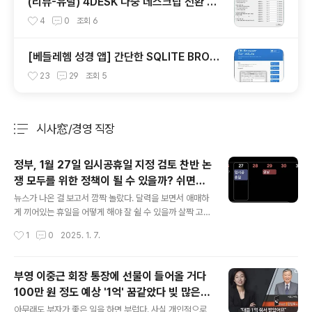
(리뷰-유틸) 4DESK 다중 데스크탑 전환 프
로그램 -윈도우 화면 분할
4
0
조회
6
[베들레헴 성경 앱] 간단한 SQLITE BROW
SER 를 이용한 단어 변경 '침례' → '세례'
23
29
조회
5
시사窓/경영 직장
분류 전체보기
주요 글 목록
정부, 1월 27일 임시공휴일 지정 검토 찬반 논
쟁 모두를 위한 정책이 될 수 있을까? 쉬면서
글 내용
뭐할까? 벌써부터 고민
뉴스가 나온 걸 보고서 깜짝 놀랐다. 달력을 보면서 애매하
게 끼어있는 휴일을 어떻게 해야 잘 쉴 수 있을까 살짝 고민
했었다.그런데, 만약 이게 가능해진다면 잘 쉴 수 있을지도
작성시간
1
0
2025. 1. 7.
모르겠다.물론 개인적인 의견, 생각이다.그리고, 어느 정도
예상하면서 계획할 수 있어서 좋다고 생각한다. 사장님은
힘들 수 있겠다.그리고, 쉬지 못하는 사정이 있는 분이나,
부영 이중근 회장 통장에 선물이 들어올 거다
이렇게 해도 어렵고, 저렇게 해도 어려운 분들도 있다고 본
100만 원 정도 예상 '1억' 꿈같았다 빚 많은
다. 정부가 설 연휴 직전인 1월 27일을 임시공휴일로 지정
글 내용
영농가 살 것 같다 주민들 보답 의미 공덕비 건
하는 방안을 검토 중이라는 소식이 전해졌습니다. 이번 결
아무래도 부자가 좋은 일을 하면 부럽다. 사실 개인적으로