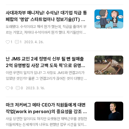
환급을 좀 받는다면 그걸로 만족..
마구 베어서 휴지를 만들면서도 친환경 기업이라고 자랑하
는 기업을 보면 놀랍기도 하고, 대단하다는 생각이 들기도
사대과차부 매니저님! 수석님! 대기업 직급 통
한다. 그런 회사는 어떻게 하면 회사 이미지를 저렇게까지
폐합의 '명암' 스타트업이나 정보기술(IT) 기
가스라이팅을 할 수 있나 싶을 정도면서도, 나름의 기술력
글 내용
업에서 시작한 ‘직급 단순화’ 조선업 중후장대
으로 다른 곳보다는 친환경적이라는 것을 가지고 기업 이
오래됐다. 수석이라고 해서 뭔가 했는데, 직급을 줄여서 부
업종으로 확산 직원 직급을 2단계로 줄여
미지를 만들었지 않나 생각된다. 그래서 현재 어쩔 수 없이
르는 거였고, 저마다 수석이어서 뭔가 했다. 자기들만의 직
친환경적이지 않은 방법으로 소비되는 것을 친환경화 시키
급이라 생각해서 별상관없이 대응했던 것 같다. 그런데 이
작성시간
1
1
2023. 4. 26.
는 작업은 대단한 성과라고 칭찬하지 않을 수 없다. 그래서
제 좀 더 확산되는 분위기다. 그런데, 어차피 사원-대리-과
유럽에도 수출되는 기술력을 가지..
장-차장-부장으로 불리는 것처럼 유사하게 구분하지 않을
까 하는 생각을 해보게 된다. 몇년차 수석인지, 특급 수석인
난 JMS 교인 2세 정명석 신부 될 뻔 월매출
지 등등 뭔가 차이를 두는 구별을 하지 않을까 싶다. 그리
2억 유명빵집 사장 고백 도둑 픽'으로 유명한
상관없다는 이야기이고, 부르는 호칭에 따라서 달라질 것
글 내용
서울 성수동의 빵집 송성래 사장 도둑도 반한
은 별로 없다는 것이다. 다만 같은 수석끼리는 곤란해질 것
이런 우연의 일치가 있나? 그 사장도 JMS와 연결고리가
맛집 입소문 tvN 돈 잘 버는 젊은 사장
같다. 혼란스러워질 수도 있고, 책임감도 다르고, 해낼 수
있었던 것인가? 물론 그 연결고리가 끊어진 것이 다행인 것
있는 일도, 기회도 다를 거라 생각한다. 그걸 다 이겨낸다면
같고, 부모님이 탈출을 준비한 것이라 생각된다. 사실 사이
작성시간
0
0
2023. 3. 16.
나름의 효과를 얻을 수 있겠지만, 오히려 부담을 주는 것은
비 종교는 개미지옥과도 같다고 할 수 있다. 문제가 된다는
아닌지 우려된다. 이..
것을 알고서도, 위험하다는 걸 알면서도 내려갈 수밖에 없
는, 나락으로 떨어질 수밖에 없는 상황에 처하게 된다는 것
마크 저커버그 메타 CEO가 직원들에게 대면
이다. 과거 외주근무하던 업체 직원 중에 대순진리회라는
작업(work in person)의 중요성을 강조 마
사이비 종교에 아내가 빠져들어서 집문서를 팔고 헌금으로
글 내용
크 저커버그 재택 하는 직원은 일 못해 사무실
갖다 바치는 바람에 하루아침에 집을 잃고 아내가 빠져든
사실 당연한 일이리도 하지만 오랫동안 재택근무를 경험한
에 출근해 동료들과 얼굴을 맞대며 협력하는
대순진리회 건물에서 숙식을 해결하고 출퇴근을 하면서 돈
이들에게는 신세계이자 너무도 편했던 업무 시간을 잊지