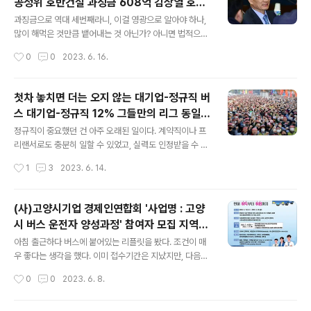
공정위 호반건설 과징금 608억 김상열 호반
력을 비웃듯 해외에서 호화생활을 하고 있는 이들을 부러
글 내용
건설 회장 부당 내부거래 과징금 역대 셋째 공
워하는 사람들도 있을 것 같다. 돈만 있으면 한동안 지내는
과징금으로 역대 세번째라니, 이걸 영광으로 알아야 하나,
공택지 사업 PF 대출 무상 지급보증 벌떼입찰
데에는 지장이 없겠지만, 그렇게 살다가 그냥 갈 거라면 모
많이 해먹은 것만큼 뱉어내는 것 아닌가? 아니면 법적으로,
를까, 이젠 돌아와서 법의 심판을 제대로 받는 것이 좋지 않
권력에 기대어 영업을 잘하면 덜 뱉어내고, 아니면 많이 뱉
작성시간
0
0
2023. 6. 16.
을까 싶다. 사실 법의 심판을 받는다는 것은 판단인 것이고,
어내는 것인가? 아니면 회사에 쌓여 있는 재산에 비래해서
한 행동에 대한 벌..
벌금을 부과하는 것인가? 알다가도 모를 일이다. 호반건설
의 아파트가 전국에 퍼져있는 것으로 알고 있다. 그만큼 나
첫차 놓치면 더는 오지 않는 대기업-정규직 버
름의 영업방식이 통했기 때문일 것 같은데, 이게 역으로 정
스 대기업-정규직 12% 그들만의 리그 동일노
권의 공격을 받을 일이 되는 것인지? 아니면 다른 뭔가가
글 내용
동 동일임금 개혁 시작해야 전투적 대기업 노
있지만, 이정도로 퉁 치고 넘어가는 것인지 알 수가 없다.
정규직이 중요했던 건 아주 오래된 일이다. 계약직이나 프
조 중심 견고 오히려 악화일로
건설업계에서는 오랜 기간을 통해서 안정적으로 성장해온
리랜서로도 충분히 일할 수 있었고, 실력도 인정받을 수 있
기업이라고 생각한다. 그렇다면, 그 과정이 불법이었다는
었고, 나름의 경제 활동에 별 문제가 없었다. 그렇게 살아온
작성시간
1
3
2023. 6. 14.
것인가? 뭔가 애매한 구석이 있는데, 그걸 정권이 후벼파서
수 있었던 것은 신의 가호가 아니었나 생각될 정도였다. 세
뜯어내는? 그런 구조가 아닌..
상은 바뀌고 있지만, 살짝 비켜서서 그저 그렇게 살아낸 것
만 해도 기적적인 일이라 할 수 있겠다. 경쟁 사회가 더 경
(사)고양시기업 경제인연합회 '사업명 : 고양
쟁이 되어가는 것 같았지만, 오히려 전체적으로 개선 또는
시 버스 운전자 양성과정' 참여자 모집 지역산
개악되는 것처럼 보였기 때문이다. 이젠 점점 더 대기업 취
글 내용
업 맞춤형 일자리 창출지원사업 선정 '공익적
직이 어려워지고 있다. 뿐만 아니라 인구가 줄다보니, 옛날
아침 출근하다 버스에 붙어있는 리플릿을 봤다. 조건이 매
일자리 창출' 사업 중 하나 고양시 주민등록상
처럼 사람이 벅저꺼리는 분위기를 경험하기도 어렵다. 결
우 좋다는 생각을 했다. 이미 접수기간은 지났지만, 다음번
국 더 많은 퇴지끔을 받고 싶어정년퇴직하려는 자와, 부담
에 기회가 있다면 참고하면 좋을 것 같다. 사실 경기도 버스
거주자
작성시간
0
0
2023. 6. 8.
을 해소하기 위해 빨리 내보내고 싶어하는 회사와, 이러지
의 역할이 크다고 생각한다. 출퇴근 및 불편한 이동을 해결
도 저러지도 못하는 비정규직이..
해 줄 중요한 교통 수단 중의 하나라 생각한다. 출퇴근할 때