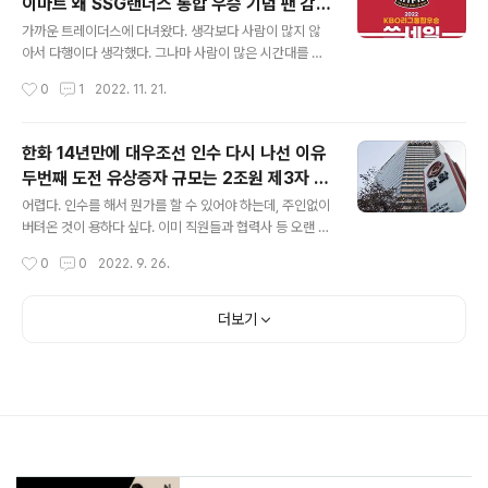
이마트 왜 SSG랜더스 통합 우승 기념 팬 감사
이 많아서 나름 만족한다. 단초를 제공해줬다는 것에는 변
글 내용
제 고객 과도하게 몰리는 경우 임시로 입장 제
함이 없고, 그렇게 저렇게 시작해도 어느 순간 크게 문제 없
가까운 트레이더스에 다녀왔다. 생각보다 사람이 많지 않
한 방송 통해 밀집 해소 유도 안전요원 배치 안
는 상황이 만들어져서 그런 것 같다. 요즘은 분위기가 이직
아서 다행이다 생각했다. 그나마 사람이 많은 시간대를 피
이 잦거나, 쉽게 이직을 준비하는 것 같다. 이건 문화다. 문
해서 갔기 때문이었을 것이다. 할인은 그만저만 하다고 생
전 지침 ..
작성시간
0
1
2022. 11. 21.
화, 분위기가 다 옳은 것은 아니라 생각한다. 그리고, 당장
각된다. 그래도 이렇게 기분을 내줘야 고객들이 쓱을 응원
은 좋은지 나쁜지 어..
하지 않을까 싶다. 게다가 오랜만에 갔더니 트레이더스가
유료 멤버십으로 바꾼다고 했다. 이미 트레이더스 맴버여
한화 14년만에 대우조선 인수 다시 나선 이유
서 그대초인 줄 알았더니 그게 아니어서 할인 받기 위해 급
두번째 도전 유상증자 규모는 2조원 제3자 배
히 회원가입을 했다. "이마트" 앱으로 설정해야되는 것을
글 내용
정 유상증자 방안 의결 한화에어로스페이스는
트레이더스 앱에서 하고 있었다는 것이 문제였지만 안내하
어렵다. 인수를 해서 뭔가를 할 수 있어야 하는데, 주인없이
이번 인수·합병 글로벌 방산 톱10 키우겠다
시는 분에게 물어서 처리했다. 이마트 트레이더스도 ‘유료
버텨온 것이 용하다 싶다. 이미 직원들과 협력사 등 오랜 기
멤버십’ 도입…회원 혜택 보니 ‘트레이더스 홀세일 클럽’으
간 동안 퍽이나 어렵게 버텼다. 많은 기회를 잃었고, 인재들
작성시간
0
0
2022. 9. 26.
로 명칭 변경 열린매장 병행 운영…회원에 1~2% 적립 어
도 잃었고, 손해만 쌓여있을 것이다. 하늘이 무너진 채로 장
쨌든 잘하는 곳은 이렇게 여러모로 잘하는 것..
기간 버텼다가, 한화의 품에 안기게 될지 귀추가 주목된다.
어디든 수준이 맞고, 눈높이가 맞는 회사가 인수해서 정상
더보기
화시키고, 키운다면 매우 바람직할 것이다. 지인 중 대우조
선 협력사에서 일하다 조선업을 떠난 분도 계시고, 대우조
선 직원으로 버티고 버텨서 여전히 해외에 계신 분도 계신
다. 금번 계기로 그간의 맘고생이 해결되고, 그간의 손해가
만회되고, 좋은 기회가 생겼으면 좋겠다. 개인적인 응윤이
라 별도움은 안되겠지만 응원한다. 조선경제 산업·재계 한
화, 14년만에 대우조..