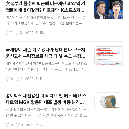
마다 끼여타는 고양시 미을버스를 타면서 고맙기도 하고,
文정부가 몰수한 박근혜 미르재단 462억 기
아쉽기도 하다. 면히 취득부터 취업까지 - 국비지원 접수기
업들에게 돌아갈까? 미르재단-K스포츠재단
간 2023. 5. 10.(수) ~ 2023.5. 26.(금) 모집대상 : 만2
글 내용
사건 일지 기금몰수 반전 대기업 문체부 맞붙
6세 이상~만65세 이하 고양시민(동본기준) 미취업자 40
과거의 일을 회상해서 돌아보는 것은 의미있는 경우가 많
나? 거금 행방도 관심 뇌물죄 강요죄 무죄 직
명 1종 보통 운전면허 1년 이상 소지자 우대사항 : 1종 대형
다. 그리고 황급하게, 급격하게 변경되었던 분위기는 무엇
면허 혹은 버스운전 기면허 소지자, 운전직 경력자 버스운
이 그렇게 만들었나를 생각해보지 않을 수 없다. 동독, 서독
권남용죄 유죄
작성시간
1
0
2023. 5. 18.
수업 취업의지 확고하신 분 교육일정 및 내용 2023. 7..
이 통일될 때도 제대로 된 상황이 아닌 급변하는 변화에 누
군가 쏘아올린 질문 덕에 통일 독일이 만들어졌다고 한다.
그게 무르익은 분위기를 봉합해주는 개기가 된 것이다. 문
국세청이 써준 대로 냈다가 낭패 본다 모두채
재인 정부에서 만들어졌던 이상한 사건 사고들이 지금 다
움신고서 누락정보로 세금 더 낼 수도 추징세
시 들추어보면 의심될만한 일들이 많은 것을 보면, 법적으
글 내용
액 많거나 환급 적으면 수정해봐야종합소득세
로 이해도가 떨어지는 이들에 의해 조작된 것 같은 흔적들
개인사업자가 된지 꽤 된다. 종합소득세 신고도 꽤 했다. 소
모두채움신고서에 적잖은 허점이 있는 것으로
이 밝혀지고 있다. 이걸 하나 하나 밝혀내서, 왜 그랬는지를
득이 얼마 없던 시절에는 그나마 적은 소득에 종합소득세
묻기 시작한다면, 책장사나 하고 앉아있기 어려운 상황이
내는 것도 아깝고, 부가세 신고를 세무사에게 맡겨서 매달
나타나
작성시간
0
1
2023. 5. 11.
아닐까 싶다. 지금이야 팬들이 끊이지 않을 수 있겠지만 조
나가는 수수료(?)도 삥 뜯기는 것 같아서 마음이 좋지 않았
폭 두목처럼 상대방을 쳐내기 위해서 ..
다. 그냥 월급 받으면서 적더래도 만족하면서 살기를 오래
했더니, 왠만한 수수료 나가는 것이 얼마나 아깝던지... 그
종이박스 재활용할 때 테이프 안 떼도 돼요 스
래서 나름의 방법으로 진화했다. 그래서 지금은 꽤나 만족
타트업 MGK 황용민 대표 발생 비용 분리작
하고 있다. 사실 부가세 신고는 홈택스에서 개인적으로 한
글 내용
업 상당히 번거로워 종이 박스 재활용 꺼리는
다. 이미 개인사업자용 신용카드를 등록해뒀기 때문에 자
사실 좋은 회사에 투자하는 것은 대단히 신나는 일이다. 돈
상황 발생 택배 서비스 가장 발전한 나라
동으로 처리되고 있어서, 득인지, 실인지는 모르겠지만 그
을 벌 수 있기 때문이다. 하지만 먼저 좋은 회사가 있다는
냥 맡겨두고, 부가세 환급에 대해서는 별로 아까워하지 않
것이 부럽고 좋을 때도 있다. 사회에 공헌할 수 있는 아이템
작성시간
0
0
2023. 5. 9.
는다. 내 돈이 아니라고 생각하고, 포기하기 때문이다. 혹시
을 만들거나, 게다가 친환경적이라면 더없이 좋다. 나무를