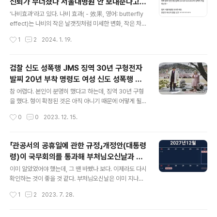
신뢰가 무너졌다 서울대병원 안 보내준다고
해지는지 등등 의문은 사라지지 않는다. 프랑스 의회가 세
글 내용
미치겠다 응급실 의사 실소 미치겠다 좋지 않
계에서 처음으로 헌법에 '여성의 낙태 자유'를 명시하는 개
'나비효과'라고 있다. 나비 효과( - 效果, 영어: butterfly
은 선례를 남겼다 헬기 불러달라
정안을 승인했다. 상하원 합동회의에서 개헌안은 압도적인
effect)는 나비의 작은 날갯짓처럼 미세한 변화, 작은 차
찬성표로 가결되었으며, 이로써 프랑스는 세계에서 낙태를
이, 사소한 사건이 추후 예상하지 못한 엄청난 결과나 파장
작성시간
1
2
2024. 1. 19.
헌법적으로 보장하는 나라가 되었다. 이 개정안은 프랑스
으로 이어지게 되는 현상을 말한다.(출처:위키백과) '구더
의 헌법 제34조에 '여성이 자..
기 무서워 장 못 담글까' 라는 속담도 있다. 방해가 되는 일
이 있더라도 마땅히 할 일은 해야 한다는 의미이겠지만, 이
검찰 신도 성폭행 JMS 징역 30년 구형전자
재명은 할 수 있고, 일반 시민은 할 수 없다는 의미로 보자
발찌 20년 부착 명령도 여성 신도 성폭행 혐
면, 굉장히 짜증 나는 속담이 되고, 그런 상황이 된다. '내로
글 내용
의 기독교복음선교회(JMS) 총재 정명석(7
남불'이라고 있다. 내가 하면 로멘스인데, 남이 하면 불륜이
참 어렵다. 본인이 분명히 했다고 하는데, 징역 30년 구형
8)씨에게 중형을 구형 신이 아니고 사람임을
라서 붙여진 말인데, 정치인들이 주로 남을 헐뜯을 때 주로
을 했다. 형이 확정된 것은 아직 아니기 때문에 어떻게 될지
사용하는 말 중의 하나다. '나귀는 샌님만 섬긴다'는 속담도
는 아무도 모른다고 본다. 하지만 법적 판결을 어떤 수단과
분명히 했다
작성시간
0
0
2023. 12. 15.
있다. 자기의 비위에 맞는 사람이나 자기에게 좋..
방법을 동원해서 피한다 하더라도 사실적시에 대해서는 사
람이라면 뭐라 할 말이 없을 것 같다. 위협해서 돈을 억지로
빼앗는 것을 금품갈취라고 한다. 어려운 사람에게 가진 돈
「관공서의 공휴일에 관한 규정」개정안(대통령
을 주는 것을 적선이라 한다. 상식적으로 생각하면 비슷한
령)이 국무회의를 통과해 부처님오신날과 기
생각을 할 거라 본다. 하지만 이상한 생각에 사로잡혀 나쁜
글 내용
독탄신일에도 대체공휴일이 확대 적용된다 2
짓을 하고도 아무런 가책을 느끼지 못하는 것은 일반적으
이미 알았었어야 했는데, 그 땐 바빴나 보다. 이제라도 다시
023년 부터 추가 2027년 성탄절이 토요일
로 인간이 아니라 본다. 반성의 기미가 보이지 않는 태도는
확인하는 것이 좋을 것 같다. 부처님오신날은 이미 지나갔
양형에 아무런 도움이 되지 않을 거라는 걸 모르는 걸까?
으니, 아쉬울 것이 없고, 아마도 잘 쉬었던 것으로 기억된
작성시간
1
2
2023. 7. 28.
동일한 사항에 다른 생각을 가지고 있는 것이 문제라고 본
다. 2023년 5월 27일 토요일이어서 2023년 5월 29일
다. 그래서 죄를 짓게 ..
월요일에 쉰 것 같다. 어쨌든 앞으로 다시 쉴 날이 추가되었