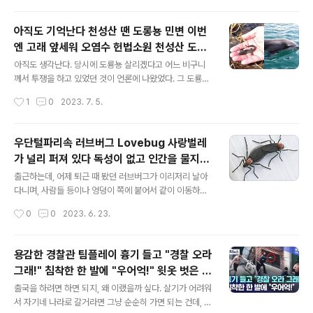
다. 후손에게도 어떤 보상이나 밀린..
거라는 이상한 생각을 한 것에는 동의할 수 없다. 아마도 북
한에서 더 평가받기, 좋은 대우를 받았을 것으로 이해되기
아직도 기억난다 천성산 땐 도롱뇽 민변 이번
때문이다. 기준을 애매하게 할 거라면 모든 국민들에게 잘
엔 고래 앞세워 오염수 헌법소원 천성산 도롱
살고 있다고, 이런 어려운 대한민국에서 살아가고 있는 전
글 내용
뇽 사패산 고란초 영종도 철새 등 정쟁 위해 동
국민에게 다 수여해야 하고, 포상해야 한다고 본다. 공과를
아직도 생각난다. 당시에 도룡뇽 살리겠다고 어느 비구니
원된 동식물 대부분 지금도 멀쩡
제대로 파악하지 않고, 개인이나 정당의 기준으로 폄훼한
께서 투쟁을 하고 있었던 것이 언론에 나왔었다. 그 도룡뇽
것 아닌가 하는 생각을 하게 된다. 국사책의 내용이 바뀌는
은 매우 잘 살고 있다. 아마도 얼마나 살기가 좋은지 잘 모
작성시간
1
0
2023. 7. 5.
것도 이상하다. 친한 지인의 이름을 올리는 것인가? 아니면
를지도 모른다. 어쨌든 그 비구니 덕에 지연된 건 사실이지
혼란을 주는 것인가? 대통..
만, 손해가 6조원이 넘지 않는다는 것은 알 수 있었다. 하지
만 그걸 돈으로 환산하는 과정이 애매하긴 하고, 그걸 법원
우단털파리속 러브버그 Lovebug 사랑벌레
이 판단해줄 것도 황당하다. 다행인 것은 그걸 알려준 조선
가 널리 퍼져 있다 독성이 없고 인간을 물지도
일보와 문화일보의 강단있는 기적이라 생각한다. 비구니
글 내용
않고 질병을 옮기지도 않지만 진드기 박멸 환
승려 지율 등이 경부고속철도 천성산 구간 공사를 중지시
출근하는데, 어제 퇴근 때 봤던 러브버그가 이리저리 날아
경정화 등을 하는 익충
켜 달라고 소송을 제기한 이른바 '도롱뇽 소송'이 지난 20
다니며, 사람들 등이나 엉덩이 쪽에 붙어서 같이 이동하고
06년 6월 2일 대법원에 의해 최종 기각됐다 한다. 이에 따
있다. 이렇게 하면서 전세계로 전파된 것이 아닌가 하는 생
작성시간
0
0
2023. 6. 23.
라 환경보전론과 개발론이 맞서 2년8개월 동안 진행된 법
각을 해보게 된다. 안타깝게도 내 등에 있는지 없는지는 보
적 공방은 일단락됐고,천성산..
지 못했고, 털썩 지하철 의자에 앉아서 포스팅을 하고 있다.
버스정류장에서 보니, 날기 힘겨운 녀석들이 잠시 앉았는
용감한 경찰관 팀플레이 흉기 들고 "경찰 오라
데, 거기에 거미줄이 있어서 그걸 떼어내느라 애쓰고 있었
그래!" 침착한 한 발에 "우어억!" 윗옷 벗은 외
지만 더 감겨들어갈 뿐 헤어나지 못할 것 같다. 어쨌든 이
글 내용
국인 남성 흉기 들고 경찰관 위협 경찰관 진압
시기에 어딜 가나 볼 수 있는 것 같아서 조금 귀찮다. 보행
출국을 하려면 하면 되지, 왜 이랬을까 싶다. 살기가 어려워
봉 팔 쳐 떨어뜨리고 곧바로 다른 경찰관 테이
을 방해하는 것 같기도 하고, 애매한 모양으로 천천히 날아
서 자기네 나라로 갈거라면 그냥 순순히 가면 되는 건데, 왜