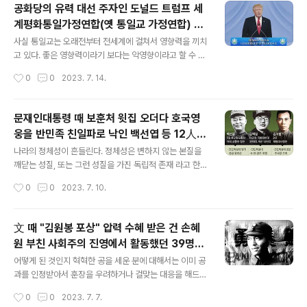
다는 것이 의미있고, 실재적인 효과도 있지 않을까 싶다. 다
공화당의 유력 대선 주자인 도널드 트럼프 세
가올 2027년 12월 25일이 토요일이니까 기대해본다. 대
계평화통일가정연합(옛 통일교 가정연합) 행
체공휴일을 지정하는 휴일을 간단하게 정리해보고 넘어가
글 내용
사에 두 차례 영상 강연 25억원 받았다 대선
자. 관공서의 공휴일에 관한 규정이다. 제2조(공휴일) 관공
사실 통일교는 오래전부터 전세계에 걸쳐서 영향력을 끼치
후보의 수입 공개를 의무화 북한 향한 비판의
서의 공휴일은 다음 각 호와 같다. 다만, 재외공관의 공휴일
고 있다. 좋은 영향력이라기 보다는 악영향이라고 할 수 있
은 우리나라의 국경일 중 공휴일과 주재국의 공휴일로 한
지 않을까 싶다. 이유는 이미 일본에서 일어난 살인 사건에
목소리
작성시간
0
0
2023. 7. 14.
다. 1. 일요일 2. 국경일 중 3ㆍ1절, 광복절, 개천절 및 한글
서 어느 정도 추정해볼 수 있는 것이고, 이것이 일면을 알려
날 3..
준 역할이지, 전체적인 것에 대해서는 아직도 감춰진 것이
많다고 본다. 결과적으로 사회악이라고 할 수 있는데, 이러
문재인대통령 때 보훈처 윗집 오더다 호국영
지도, 저러지도 못하는 상황이라 생각한다. 트럼프는 돈을
웅을 반민족 친일파로 낙인 백선엽 등 12人
주는 곳이라면 어디든 갔을 것 같다. 게다가 가서는 북한 향
글 내용
어떻게 폄훼됐나 친일파 명단 이유 안장 기록
한 비판을 했다고 하니, 통일교는 적어도 북한에 대해서는
나라의 정체성이 흔들린다. 정체성은 변하지 않는 본질을
친일파 문구 명시 결정 불공정 편파 시비 전시
호의적인 사이비 종교인데, 좀 애매한 발언이 아니었나 싶
깨닫는 성질, 또는 그런 성질을 가진 독립적 존재 라고 한
지만, 그러고도 돈을 그렇게나 준 걸 보니, 통일교 신도들이
다. 대한민국이 무엇에 따라 흔들리는지, 한번 생각해볼 일
체제 간도..
작성시간
0
0
2023. 7. 10.
좋아했을 것 같다. 하지만 신천지 행사에 연예인, 정치인이
이겠고, 기준을 제대로 잡아서 혼란스럽지 않게 만들어야
자주 등장하는 것과 비..
할 것이다. 이해득실에 따라서 혼돈되는 부분이 없지 않을
것이다. 하지만 역사를 제대로 잡아두지 않으면 일본이나,
文 때 "김원봉 포상" 압력 수혜 받은 건 손혜
다른 여타의 나라에서 자국은 물론이고, 타국의 역사마저
원 부친 사회주의 진영에서 활동했던 39명이
왜곡하는 오류에 빠질 수 있고, 헤어나올 수 없는 상황으로
글 내용
바뀐 규정에 따라 실제 포상 대상이 됐던 것으
치닫게 될거다. 정권 교체마다 역사를 고치는 나라여야 할
어떻게 된 것인지 혁혁한 공을 세운 분에 대해서는 이미 공
로 파악 정부가 바뀔 때마다 건국훈장 수여 기
까? 그것도 고대사가 아닌 가까운 현대사, 근대사를? 아직
과를 인정받아서 훈장을 우려하거나 걸맞는 대응을 해드린
도 이해득실을 주장할만한 사람들이 존재하기 때문일 것
것으로 알고 있다. 그런데, 법을 바꾸거나, 정서에 반하는
준 바뀌어
작성시간
0
0
2023. 7. 7.
같다. 오히려 그들이 다 죽고 난 뒤라면 괜찮아질지도 모른
기준으로 걸맞지 않다고 생각하는 부분 까지도 다 수여할