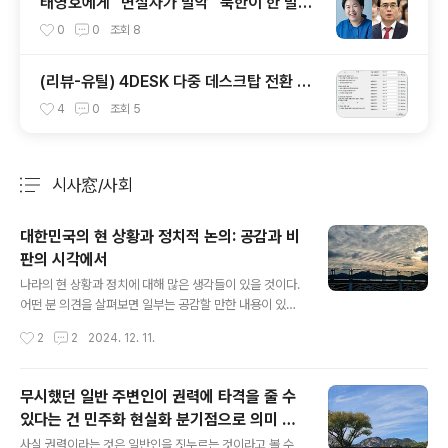
태영호에게 "변절자가 발악" 북한이 한 말이
아닙니다 여당 문정복 의원이 페북에 올린 글,
0
0
조회
8
곧 삭제
(리뷰-유틸) 4DESK 다중 데스크탑 전환 프
로그램 -윈도우 화면 분할
4
0
조회
5
시사窓/사회
분류 전체보기
주요 글 목록
대한민국의 현 상황과 정치적 논의: 공감과 비
판의 시각에서
글 내용
나라의 현 상황과 정치에 대해 많은 생각들이 있을 것이다.
어떤 분 의견을 살펴보면 일부는 공감할 만한 내용이 있고,
일부는 논리적, 사실적, 혹은 가치판단의 측면에서논의가
작성시간
2
2
2024. 12. 11.
필요한 부분이 있는 것 같다. 하나 하나 살펴보자. (분석, 반
박 또는 보완해 보자.) 1. 나라가 어지럽다. (공감) 정치적
혼란이나 계엄 같은 비정상적 상황은 국가가 어려움에 처
무시했던 일반 주변인이 권력에 타격을 줄 수
한 것을 의미한다. (보완) 그러나 "어지럽다"는 표현만으로
있다는 건 민주화 현실화 분기점으로 의미 높
모든 상황을 동일하게 묘사하기에는 구체성이 부족하다.
글 내용
다 사필귀정 곡해는 말자
특정 사건들이 왜 문제가 되었는지, 그 배경과 맥락을 고
사실 권력이라는 것은 일반인을 짓누르는 것이라고 볼 수