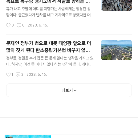
목표로 복구중 경기도에서 서울로 향하는 수
것이라 생각된다. 구조된 뒤 끓여 먹었던 라면이 아마도 인
글 내용
도권 전철인 경의선 철도에서 전기공급 장애
생에서 가장 맛있었을 거라 생각된다. 만일 바다였다면 상
휴가 내고 주말에 어디를 여행가는 사람에게는 황당한 상
가 발생해 열차 운행에 차질을 빚고 있다 202
어를 만나거나, 위험한 상황에 처했을 수도 있었겠지만, 다
황이다. 출근했다가 반차를 내고 기차역으로 향했다면 더
행히 아무런 위해를 당하지 않고, 버틸 수 있었던 것도 대단
그럴 것 같다. 현재 복선 철도 서울 방향이 통제된 채 나머
3.06.16
작성시간
0
0
2023. 6. 16.
한 일이라 하겠다. 살놈은 산다. 사회 사회일반 한강 부표
지 한 선으로 양방향 열차가 운행하고 있다고 한다. 한 선로
잡고 밤새 버텼다…어민에..
로 상행 하행이 번갈아가면서 움직인다는 말인데, 이것도
복잡하고, 어려운 상황이라고 생각한다. 경부선·호남선 KT
문재인 정부가 법으로 대못 태양광 앞으로 더
X와 무궁화호 등도 열차 운행에 차질을 빚고 있다고 한다.
많이 짓게 된다 탄소중립기본법 바꾸지 않으
놀라운 것은 무궁화호가 아직도 달리고 있다는 것이다. 없
글 내용
면 문제 있어도 태양광 계속 늘려야 충남 태안
어진 줄 알았다. 비둘기호나 새마을호... 다 달리고 있는 것
정부를, 정권을 누가 잡든 큰 문제 없다는 생각을 가지고 있
안면도 중장리 폐염전 부지 국내 최대 태양광
인가? 찾아보니, 비둘기호, 통일호가 폐지되었다고 한다.
다. 하지만, 이건 좀 아니지 않나 하는 생각이 든다. 왜냐하
비둘기호는 너무 느려서 그런가? 통일이 되지 못해서 통일
면 앞으로 전국민이, 필자의 후손들이 이걸 감당해낼 수 있
발전단..
작성시간
1
2
2023. 6. 16.
호도 폐지되었나 싶기도... 비둘기호 폐지 1998년 정선선
을까 하는 걱정이 들기 때문이다. 역사의 뒤안길로 사라질
을 제외한 모든 비둘기호를..
인간들이 뭔지 모를 목적의식에 고취되어서 나라를 개판으
로 만들어둔 것도 모자라서, 더 어려워질 구조로 만들어서
더보기
이상한 나라로 전락할 수 있는 계기를 만들어둔 것이 아닌
가 하는 우려를 하게 된다. 미치지 않고서야 이렇게 국토를
엉망으로 뒤엎을 수가 있을까 하는 것이다. 염전을 없애고
태양광으로 덮었다면, 소금 생산이 줄어들게 될 것이고, 소
금 가격은 오르게 될 것이고, 건강을 위해서 저염식을 하는
게 아니라 강제로 저염식으로 살아야 하지 않을까 싶다. 소
금 한톨 맛보고는 깜짝..