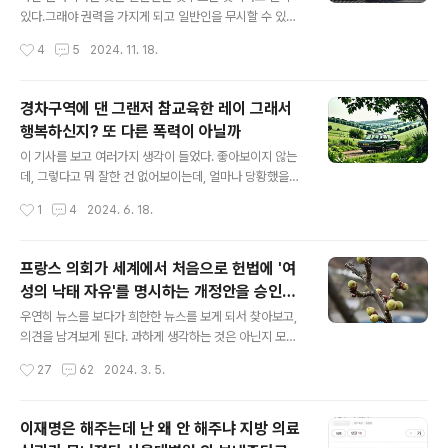
민해야 한다. 어지러운 것만 생각하면, 원래 어지러웠
있다.그래야 권력을 가지게 되고 일반인을 무시할 수 있는
고, 지금까지 어지럽지 않았나 푸념을 해보게 된다. 그
것이 현재로서는 권력으로 볼 수 있는 것이다.그래서 사람
작성시간
4
5
2024. 11. 18.
나마 정치와 무관하게 생각하면, 몹시 ..
이 죽어 나가도 아무런 책임도 없고 그 사람을 모른다라고
하면 아무런 벌도 받지 않게 될 수 있는 것이다.아니 그렇게
생각했던 것이 큰 오산이었으니 근본에 발생된 판결에 의
경차구역에 댄 그랜저 참교육한 레이 그래서
해 그 사건으로 회자되는 이유라고 생각한다. 일반인을 또
행복하신지? 또 다른 폭력이 아닐까
는 낮은 사람을 무시할 수 있는 것이 과거의 권력의 형태라
글 내용
고 볼 수 있다.그리고 아마도 민주당도 그 권력을 타도하고
이 기사를 보고 여러가지 생각이 들었다. 좋아보이지 않는
제거하고 빼앗으려는 시도를 오랫동안 해온 것으로 알고
데, 그렇다고 뭐 잘한 건 없어보이는데, 얼마나 당황했을까
있다.그렇다면 일반인의 눈높이에 맞는 방향으로 민주당이
하는 생각이 들었다. 경차 자리에는 사이즈가 맞지 않아서
작성시간
1
4
2024. 6. 18.
발전했어야 옳다고 본다.하지만 누군가, 범죄한 사람을 대
댈 수 없기 때문일 것이다. 저렇게까지 한 걸 보면, 어쩌면
표로 삼아 놓고 그 범죄를 덮어 주기..
본인이 운전하지 않았을 가능성을 배제할 수 없다는 생각
이 든다. 술마신 뒤 안전을 위해서 대리를 불렀다면 있을 수
프랑스 의회가 세계에서 처음으로 헌법에 '여
도 있는 일 아닌가?이러저러한 생각을 하게 되지만, 사실
성의 낙태 자유'를 명시하는 개정안을 승인했
답은 모른다. 그리고, 사실이 밝혀져도, 밝혀지지 않아도 그
글 내용
다 헌법적으로 보장하는 나라 이게 옳은가?
냥 잊혀질 가능성이 높다. 하지만 이걸 참교육한다? 길막
우연히 뉴스를 보다가 희한한 뉴스를 보게 되서 찾아보고,
그른가? 자유라고 볼 수 있을까? 출산장려?
같은 짓을 하는 것 또한 또 다른 폭력이 아닐까 생각되기 때
의견을 남겨보게 된다. 과하게 생각하는 것은 아닌지 모르
문이다.그랜저도 아니고, 레이도 아니지만, 이 상황에 빠진
겠지만, "낙태의 자유"에서 '낙태'를 바꾸면 끔찍해질 수 있
작성시간
27
62
2024. 3. 5.
다면 몹시 당황스럽지 않을까 싶다. 1. 경차 전용 주차구역
겠다는 생각이다. 살해의 자유? 자살의 자유? 극단적으로
의 목적 경..
제시해봤지만, 자유 앞에 뭐가 붙느냐에 따라서 자유가 자
유가 아닌 것이 된다고 본다. 프랑스 마크롱 대통령도, 총리
이재명은 해주는데 난 왜 안 해주냐 지방 의료
도 환영한 것 같은데, 이게 옳은지, 맞는지, 그렇다고 행복