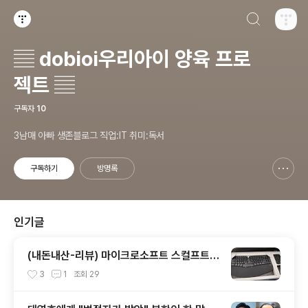
검색하기
티스토리
▤ dobioi우리아이 양육 프로
젝트 ▤
구독자
10
3남매 아빠 생존블로그 직업:IT 취미:독서
구독하기
방명록
신고하기 레이어
열기
인기글
(내돈내산-리뷰) 마이크로소프트 스컬프트
에고노믹 데스크탑 무선 키보드 마우스세트
3
1
조회
29
(키패드포함), 고가의 무선키보드세트 3in1,
만족도 높아