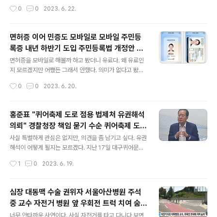
다니는 것이 유쾌하지만은 않아보인다. 익충이라 더 할말
그랬을까 싶기도 하다. 다른 뾰족한 방법을 찾지 못한 상황
저건 쏴
작성시간
0
0
2023. 6. 22.
은 없다. 지난 해에는 온 동네를 완전 뒤덮은 것 같아서 산
이라 생각되기도 하지만, 험한 꼴을 보여줘서 안타까운 마
책을 제대로 할 수 없었던 ..
무리를 하게 된 것 같다. 뉴스를 보다가 깜짝 놀랐다. 먼저
손을 내리치는 모습을 보고서 순식간에 주의를 빼앗기게
면허증 이어 민증도 모바일로 모바일 주민등
만들었던 협력(?) 작전이 좋았다는 생각이 든다. 앞쪽에서
록증 내년 하반기 도입 주민등록법 개정안 국
주의시키기 위해서 소한을 일으켰을 것 같고, 그 틈에 뒤에
글 내용
무회의 통과 내년 하반기 17세 이상 가까운 주
서 휼기를 쳐 떨어뜨리는 걸 직관하게 됐다. 소란을 피운 외
면허증을 모바일로 해볼까 하고 봤더니 유료다. 왜 유료인
민센터 모바일 주민증 무료 발급
국인은 떨어진 흉기를 쳐다보면서 "왜 떨어졌지?"하고 순
지 모르겠지만 어쨌든 그래서 안했다. 의미가 없다고 봤다.
간 판단을 못한 것처럼 보였다. 곧이어 도망치려고 하는데
그래서 그냥 면허증을 챙겨두고 있다. 핸드폰을 잃어버린,
작성시간
0
0
2023. 6. 20.
테이져건이 적중한 것이다. 뒤이어 여경찰의 인터뷰에서는
면허증을 잃어버리나 비슷한 상황 아닌가 싶어서 말이다.
배우고 곧바로 사용했다..
아무래도 들고 있는 핸드폰이 더 분실 우려가 높지 않을까
싶기도 하고, 뭐 이런 걸 돈내가면서 할까 싶어서 안하기로
홍준표 "퀴어축제 도로 점용 법제처 유권해석
했다. 그런데 주민등록증은 내년 하반기부터 무료로 발급
의뢰" 경찰청장 책임 묻기 수순 퀴어축제 도로
된다고 한다. 다행이다. 전국민이 돈을 낸다기 보다는 여러
글 내용
점용 대구시와 경찰 갈등 대구시가 대구경찰
모로 행정에 편익을 줄 것이기 때문에 무료로 한달] 보여진
사실 특별하게 관심은 없지만, 의견을 좀 남기고 싶다. 유권
청장에 책임 묻기 위해 본격적인 대응
다. 면허증도 같은 상황이라 생각되고, 무료로 제공하는 것
해석이 어떻게 될지는 모르겠다. 지난 17일 대구퀴어문화
이 옳다고 본다. 면허증, 주민증 탈취 문제는 어디나 남아있
축제 도로에 무대 천막 설치 놓고 경찰과 대구시 행정대집
작성시간
1
0
2023. 6. 19.
을 거라 본다. 하지만 어차피 창과 방패라, 뚫지 못할 것도
행 저지한 홍준표 대구시장이 논란이 되고 있다. 물론 찬반
없고, 뚫리지 않을 방패..
이 엇갈리긴 하겠지만, 경찰청장과 공무원이 함께 일하는
것 같아 보이지만, 이렇게 충돌하는 걸 봐서, 무슨 상황인지
심장 대동맥 수술 권위자 서울아산병원 주석
의아한 것이 시민들일 것 같다. 경찰은 사회의 공공질서를
중 교수 자전거 병원 앞 우회전 트럭 치여 숨져
유지하고 국민의 안전과 재산을 보호하는 일을 하는 조직
글 내용
사고 당시 보행 신호 빨간 불 트럭 기사 신호
이다. 공무원은 국가 또는 지방 자치 단체의 사무를 맡아보
너무 안타까운 사연이다. 사실 자전거를 타고 다니다 보면