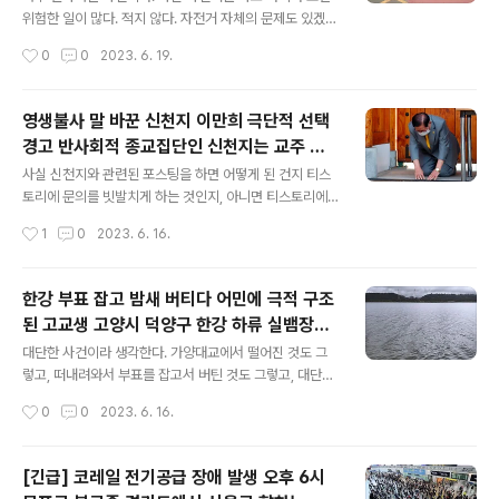
위반하지 않아 병원 가까이 살면서 24시간 대
는 사람이다. 국가 공무원과 지방 공무원으로 크게 구별된
위험한 일이 많다. 적지 않다. 자전거 자체의 문제도 있겠
다. 놀랍게도 '공무 집행 방해죄'가 있다. 공무원의 직무를
고, 도로 상황이 그리 좋지 않기 때문이다. 그리고 신호등이
기
작성시간
0
0
2023. 6. 19.
방해하거나 폭행 협박하였을 때 성립되는 죄인데, 누가 누
많고, 건널목이 많아서, 쉽게 이동하기가 좋지 않다. 심지어
구에게 방해가 됐는지는 모르겠..
는 자전저 전용 도로인 듯 하지만, 쭉 따라가다 보면 도로로
내몰리게 되고, 여차하면 죽을 수도 있겠구나 하는 두려움
영생불사 말 바꾼 신천지 이만희 극단적 선택
을 갖고 달리게 된다. 그래서 좀 복잡하지만 사람들이 오가
경고 반사회적 종교집단인 신천지는 교주 이
는 인도로 달리는데, 이것도 불편한 것이 제대로 나갈 수가
글 내용
만희를 보혜사로 믿으며 영생불사 교리를 내
없는 부분이 있다. 그렇다면 슬슬 기어서 가듯 조심스럽게
사실 신천지와 관련된 포스팅을 하면 어떻게 된 건지 티스
세워 왔습니다 신천지 내부 움직임이 심상치
이동하게 된다. 그래서 자전거를 편하게 탈 수 있는 강변 자
토리에 문의를 빗발치게 하는 것인지, 아니면 티스토리에
전거 도로를 선호한다. 너무 덥겠지만, 달리는 자전거만 피
도 신천지 신도가 짱박혀서 냉큼 경고 조치를 하거나, 삭제
않아 보입..
작성시간
1
0
2023. 6. 16.
하면 안전하기 때문이다. 도로도 자전거 타기에 딱 알맞아
수순을 묻지도 않고 진행시킨다. 놀라운 일이다. 사실 블로
서, 한번 달려본..
그라는 것은 누구나 악의적이거나, 사회적 물의를 일으키
면 안되는 것이라고 생각하는데, 그걸 지적하거나, 언론에
한강 부표 잡고 밤새 버티다 어민에 극적 구조
나온 걸 공유하는 포스팅을 문제 삼아서 벌떼처럼 공격해
된 고교생 고양시 덕양구 한강 하류 실뱀장어
서 정상적인 처리보다는 너무 많은 민원에 대해서 정상적
글 내용
조업 마친 김홍석(65)씨 가양대교 하류 어로
인 판단을 내리기 전에 문제된다고 자동으로 판단하고 공
대단한 사건이라 생각한다. 가양대교에서 떨어진 것도 그
구역 정치 어망 그물 스티로폼 부표 고등학생
들여 만든 글을 지워버리게 만드는 희한한 케이스를 만들
렇고, 떠내려와서 부표를 잡고서 버틴 것도 그렇고, 대단하
고 있다. 그래서 왠만하면 그꼴을 보기 싫어서 한동안 참았
다. 정말 감사한 일이다. 이렇게 죽다 살아난 경우는 축복이
A(17)군 발견
작성시간
0
0
2023. 6. 16.
지만, 그래도 가만히 둬서는 안될 것 같다는 위기의식을 갖
라고 볼 수 있겠다. 아마도 조업을 마치고 지나가다가 구조
고 어렵사리 포스팅을 해본다. 사이비를 괜히 사..
해준 분이 생명의 은인이라 할 수 있겠다. 실뱀장어도 잡으
셨겠지만, 사람을 낚았으니, 얼마나 대단하신가...! 무슨 상
[긴급] 코레일 전기공급 장애 발생 오후 6시
황이었는지 잘 모르겠지만, 생명의 소중함을 깊이 느꼈을